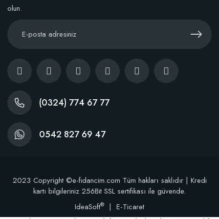
olun.
Kaktüs Sukulent Üretim Saksısı 5,5 Luk (50 adet)
38,60 TL
(0324) 774 67 77
Stokta Yok
0542 827 69 47
2023 Copyright ©e-fidancim.com Tüm hakları saklıdır | Kredi
kartı bilgileriniz 256Bit SSL sertifikası ile güvende.
®
IdeaSoft
|
E-Ticaret