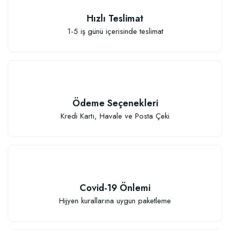
Hızlı Teslimat
1-5 iş günü içerisinde teslimat
Özel Karışım Kaktüs Sukkulent Toprağı (2 litre)
41,17 TL
Ödeme Seçenekleri
Sepete Ekle
Kredi Kartı, Havale ve Posta Çeki
Covid-19 Önlemi
TÜKENDI
Hijyen kurallarına uygun paketleme