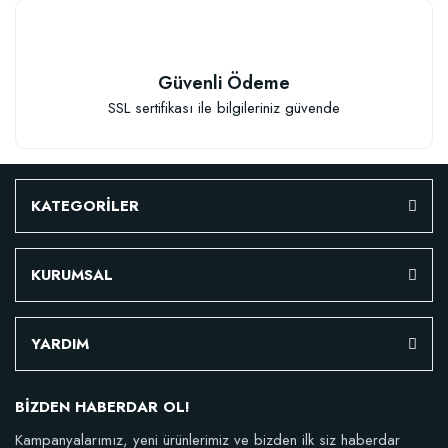
Granül Kaktüs Sukulent Gübresi (0,5 kg)
Güvenli Ödeme
SSL sertifikası ile bilgileriniz güvende
23,17 TL
Stokta Yok
KATEGORİLER
KURUMSAL
YARDIM
TÜKENDI
BİZDEN HABERDAR OL!
Kampanyalarımız, yeni ürünlerimiz ve bizden ilk siz haberdar