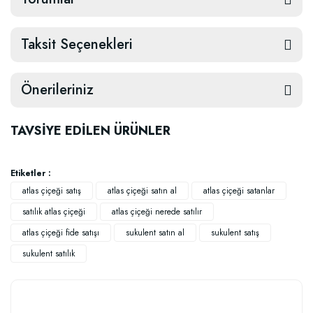
Taksit Seçenekleri
Önerileriniz
TAVSİYE EDİLEN ÜRÜNLER
Etiketler :
atlas çiçeği satış
atlas çiçeği satın al
atlas çiçeği satanlar
satılık atlas çiçeği
atlas çiçeği nerede satılır
atlas çiçeği fide satışı
sukulent satın al
sukulent satış
sukulent satılık