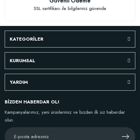
Güvenli Ödeme
SSL sertifikası ile bilgileriniz güvende
Granül Kaktüs Sukulent Gübresi (0,5 kg)
23,17 TL
KATEGORİLER
Stokta Yok
KURUMSAL
YARDIM
BİZDEN HABERDAR OL!
Kampanyalarımız, yeni ürünlerimiz ve bizden ilk siz haberdar
olun.