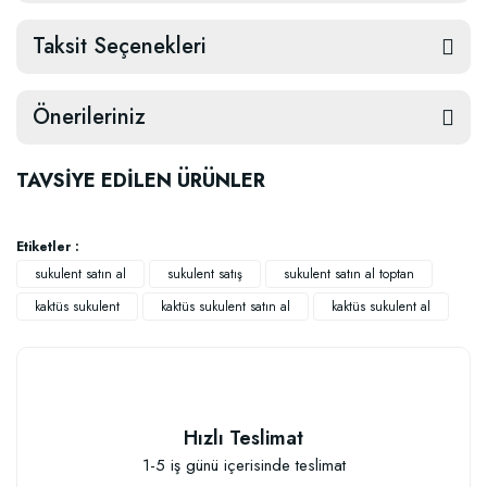
Taksit Seçenekleri
Önerileriniz
TAVSİYE EDİLEN ÜRÜNLER
Etiketler :
sukulent satın al
sukulent satış
sukulent satın al toptan
kaktüs sukulent
kaktüs sukulent satın al
kaktüs sukulent al
Hızlı Teslimat
1-5 iş günü içerisinde teslimat