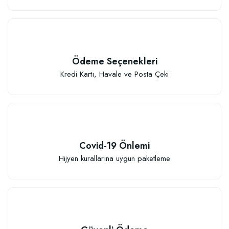
Özel Karışım Kaktüs Sukkulent Toprağı (2 litre)
Ödeme Seçenekleri
41,17 TL
Kredi Kartı, Havale ve Posta Çeki
Sepete Ekle
Covid-19 Önlemi
Hijyen kurallarına uygun paketleme
TÜKENDI