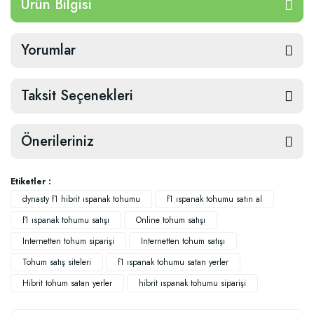
Ürün Bilgisi
Yorumlar
Taksit Seçenekleri
Önerileriniz
Etiketler :
dynasty f1 hibrit ıspanak tohumu
f1 ıspanak tohumu satın al
f1 ıspanak tohumu satışı
Online tohum satışı
Internetten tohum siparişi
Internetten tohum satışı
Tohum satış siteleri
f1 ıspanak tohumu satan yerler
Hibrit tohum satan yerler
hibrit ıspanak tohumu siparişi