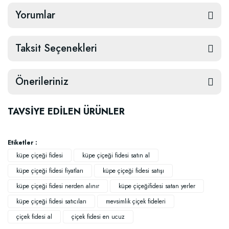
Yorumlar
Taksit Seçenekleri
Önerileriniz
TAVSİYE EDİLEN ÜRÜNLER
Etiketler :
küpe çiçeği fidesi
küpe çiçeği fidesi satın al
küpe çiçeği fidesi fiyatları
küpe çiçeği fidesi satışı
küpe çiçeği fidesi nerden alınır
küpe çiçeğifidesi satan yerler
küpe çiçeği fidesi satıcıları
mevsimlik çiçek fideleri
çiçek fidesi al
çiçek fidesi en ucuz