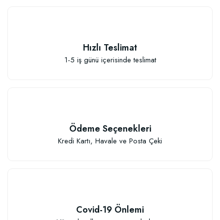
Hızlı Teslimat
1-5 iş günü içerisinde teslimat
Sebze ve Çiçek Fidesi Dikim Gübresi (50 Fide İçin)
106,81 TL
Ödeme Seçenekleri
Sepete Ekle
Kredi Kartı, Havale ve Posta Çeki
Covid-19 Önlemi