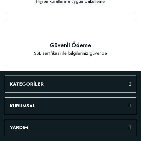
Hijyen kurallarına uygun paketleme
TÜKENDI
Güvenli Ödeme
SSL sertifikası ile bilgileriniz güvende
Verim Artırıcı Süper Organik Sıvı Yarasa Gübresi (1 litre)
KATEGORİLER
52,18 TL
KURUMSAL
Stokta Yok
YARDIM