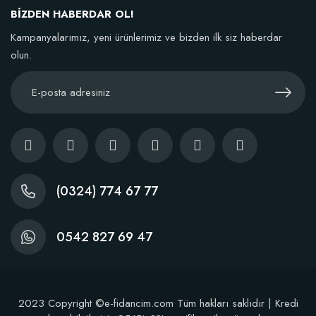
BİZDEN HABERDAR OL!
TÜKENDI
Kampanyalarımız, yeni ürünlerimiz ve bizden ilk siz haberdar
olun.
BestSol Sıvı Solucan Gübresi 1 Litre
146,77 TL
(0324) 774 67 77
Stokta Yok
0542 827 69 47
2023 Copyright ©e-fidancim.com Tüm hakları saklıdır | Kredi