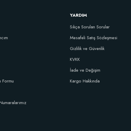
YARDIM
52,18 TL
Sıkça Sorulan Sorular
Stokta Yok
ncım
Mesafeli Satış Sözleşmesi
Gizlilik ve Güvenlik
KVKK
 (104 Gözlü Paper Pot'lu)
İade ve Değişim
im Formu
Kargo Hakkında
Numaralarımız