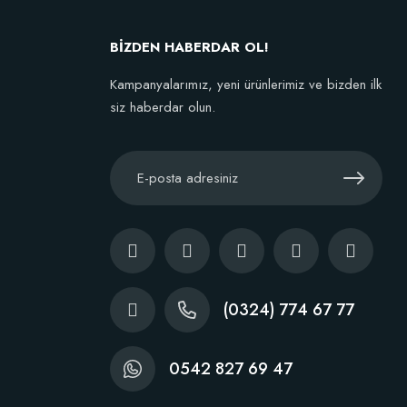
Stokta Yok
BİZDEN HABERDAR OL!
Kampanyalarımız, yeni ürünlerimiz ve bizden ilk
siz haberdar olun.
(0324) 774 67 77
0542 827 69 47