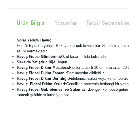
Ürün Bilgisi
Yorumlar
Taksit Seçenekle
Solar Yellow Havuç
Her tür toprakta yetişir. Bitki yapısı çok kuvvetlidir. Silindirik ve uc
aslını vermektedir.
Havuç Fidesi Gönderimi:
Özel tasarım fide kolisinde
Saksıda Yetiştiriciliğe:
Uygun
Havuç Fidesi Dikim Mesafesi:
Fideler arası 5-10 cm,sıra arası 20-
Havuç Fidesi Dikim Zamanı:
Dört mevsim dikilebilir.
Havuç Fidesi Dikim Derinliği:
Fidelerinizi saksı veya kendi toprak 
Havuç Fidesi Dikim Yerleri:
Genellikle bahçenin herhangi bir yerine (
Havuç Fidesi Gübrelemesi ve Sulaması :
Dengeli kompoze gübre v
tutacak şekilde sulama yapınız.
Bu ürünün fiyat bilgisi, resim, ürün açıklamalarında ve diğer konularda
Görüş ve önerileriniz için teşekkür ederiz.