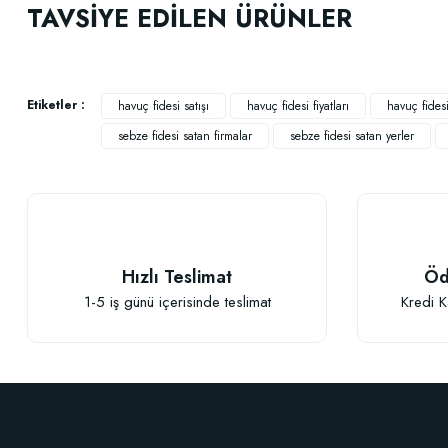
TAVSİYE EDİLEN ÜRÜNLER
Ürün resmi kalitesiz, bozuk veya görüntülenemiyor.
Ürün açıklamasında eksik bilgiler bulunuyor.
Ürün bilgilerinde hatalar bulunuyor.
Etiketler :
havuç fidesi satışı
havuç fidesi fiyatları
havuç fidesi
Ürün fiyatı diğer sitelerden daha pahalı.
sebze fidesi satan firmalar
sebze fidesi satan yerler
Bu ürüne benzer farklı alternatifler olmalı.
Hızlı Teslimat
Öd
1-5 iş günü içerisinde teslimat
Kredi K
TÜKENDI