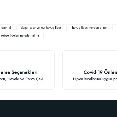
Bu ürüne ilk yorumu siz yapın!
Yorum Yaz
 satın al
doğal solar yellow havuç fidesi
havuç fidesi nerden alınır
sebze fideleri nereden alınır
TÜKENDI
eme Seçenekleri
Covid-19 Önle
Gönder
artı, Havale ve Posta Çeki
Hijyen kurallarına uygun p
Verim Artırıcı Süper Organik Sıvı Yarasa