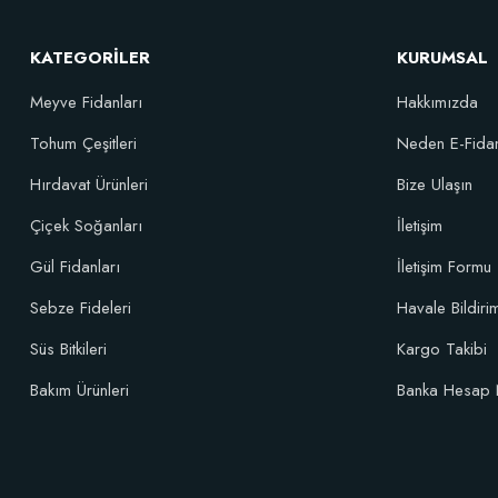
KATEGORİLER
KURUMSAL
Meyve Fidanları
Hakkımızda
Tohum Çeşitleri
Neden E-Fida
Hırdavat Ürünleri
Bize Ulaşın
Çiçek Soğanları
İletişim
Özel Hızlı Çimlenme Sağlayıcı Tohum Ekim Çelik Köklendirme Viyolu
Gül Fidanları
İletişim Formu
Sebze Fideleri
Havale Bildir
455,88 TL
Süs Bitkileri
Kargo Takibi
Bakım Ürünleri
Banka Hesap 
Stokta Yok