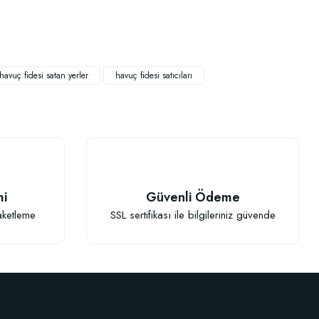
havuç fidesi satan yerler
havuç fidesi satıcıları
TÜKENDI
mi
Güvenli Ödeme
aketleme
SSL sertifikası ile bilgileriniz güvende
BestSol Sıvı Solucan Gübresi 1 Litre
146,77 TL
 Gübresi (1 litre)