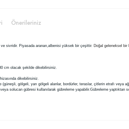
ri
Önerileriniz
u ve sivridir. Piyasada aranan,albenisi yüksek bir çeşittir.
Doğal geleneksel bir 
30 cm olacak şekilde dikebilirsiniz.
hizasında dikebilirsiniz.
güneşli, gölgeli, yarı gölgeli alanlar, bordürler, teraslar, çitlerin etrafı veya ağ
eya solucan gübresi kullanılarak gübreleme yapabilir.Gübreleme yaptıktan so
 yetersiz gördüğünüz noktaları öneri formunu kullanarak tarafımıza iletebilirsiniz