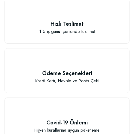
Hızlı Teslimat
1-5 iş günü içerisinde teslimat
Elastik Meyve Fidanı Bağlama İpi (10 Fidan İçin )
26,89 TL
Ödeme Seçenekleri
Sepete Ekle
Kredi Kartı, Havale ve Posta Çeki
Covid-19 Önlemi
Hijyen kurallarına uygun paketleme