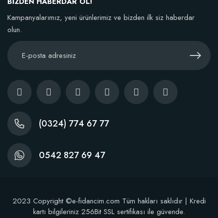
BİZDEN HABERDAR OL!
Kampanyalarımız, yeni ürünlerimiz ve bizden ilk siz haberdar
Sepete Ekle
olun.
(0324) 774 67 77
0542 827 69 47
2023 Copyright ©e-fidancim.com Tüm hakları saklıdır | Kredi
Dikim Sonrası Fidan Gelişim Gübresi (10 fidan İçin )
kartı bilgileriniz 256Bit SSL sertifikası ile güvende.