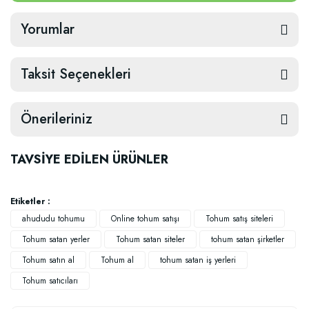
Yorumlar
Taksit Seçenekleri
Önerileriniz
TAVSİYE EDİLEN ÜRÜNLER
Etiketler :
ahududu tohumu
Online tohum satışı
Tohum satış siteleri
Tohum satan yerler
Tohum satan siteler
tohum satan şirketler
Tohum satın al
Tohum al
tohum satan iş yerleri
Tohum satıcıları