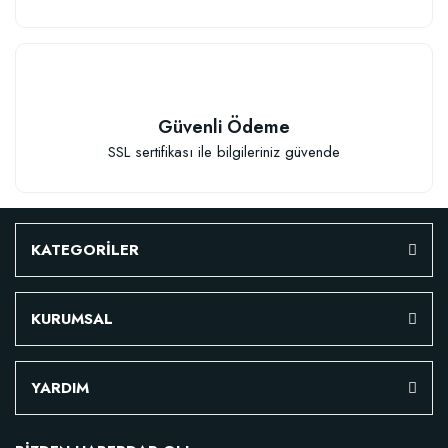
Güvenli Ödeme
SSL sertifikası ile bilgileriniz güvende
KATEGORİLER
KURUMSAL
Özel Karışım Fidan Tutma Yüzdesini Arttıran Organik Dikim Gübresi (10 fida
YARDIM
106,81 TL