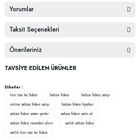
Yorumlar
Taksit Seçenekleri
Önerileriniz
TAVSİYE EDİLEN ÜRÜNLER
Etiketler :
hon tsai tai fidesi
Sebze fidesi
Sebze fidesi satışı
online sebze fidesi satışı
Sebze fidesi fiyatları
TÜKENDI
sebze fidesi satan yerler
sebze fidesi satın al
sebze fidesi nereden alınır
satılık sebze fidesi
satılık hon tsai tai fidesi