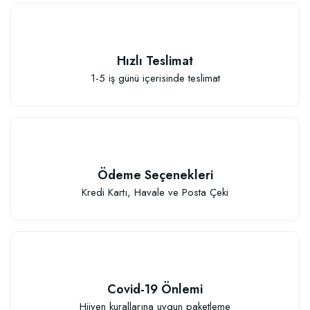
Güllerin İçin Besin (1000 gram)
Hızlı Teslimat
111,33 TL
1-5 iş günü içerisinde teslimat
Sepete Ekle
Ödeme Seçenekleri
Kredi Kartı, Havale ve Posta Çeki
Covid-19 Önlemi
Hijyen kurallarına uygun paketleme