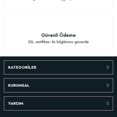
Güvenli Ödeme
SSL sertifikası ile bilgileriniz güvende
Çiçek Soğanları İçin Özel Karışım Çiçek Soğanı Dikim Gübresi (50 Soğan İç
KATEGORİLER
106,81 TL
KURUMSAL
Sepete Ekle
YARDIM