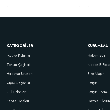
111,33 TL
Sepete Ekle
KATEGORİLER
KURUMSAL
Meyve Fidanları
Hakkımızda
Çiçek Soğanları İçin Öze
Tohum Çeşitleri
Neden E-Fida
Hırdavat Ürünleri
Bize Ulaşın
Çiçek Soğanları
İletişim
Gül Fidanları
İletişim Formu
Sebze Fideleri
Havale Bildir