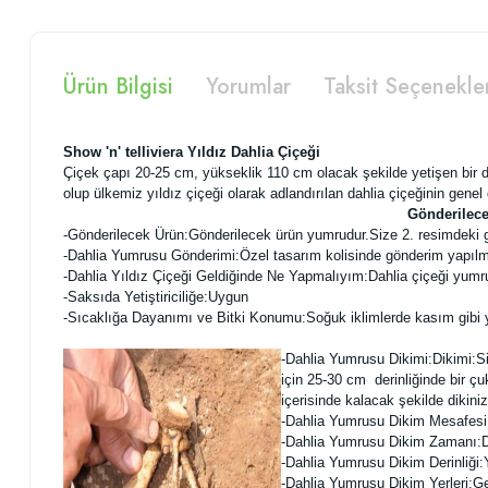
Ürün Bilgisi
Yorumlar
Taksit Seçenekle
Show 'n' telliviera Yıldız Dahlia Çiçeği
Çiçek çapı 20-25 cm, yükseklik 110 cm olacak şekilde yetişen bir d
olup ülkemiz yıldız çiçeği olarak adlandırılan dahlia çiçeğinin genel 
Gönderilece
-
Gönderilecek Ürün:Gönderilecek ürün yumrudur.Size 2. resimdeki g
-Dahlia Yumrusu Gönderimi:Özel tasarım kolisinde gönderim yapılm
-Dahlia Yıldız Çiçeği Geldiğinde Ne Yapmalıyım:Dahlia çiçeği yumru
-Saksıda Yetiştiriciliğe:Uygun
-Sıcaklığa Dayanımı ve Bitki Konumu:Soğuk iklimlerde kasım gibi y
-Dahlia Yumrusu Dikimi:
Dikimi:S
için 25-30 cm derinliğinde bir 
içerisinde kalacak şekilde diki
-Dahlia Yumrusu Dikim Mesafesi:F
-Dahlia Yumrusu Dikim Zamanı:Dö
-Dahlia Yumrusu Dikim Derinliği:Y
-Dahlia Yumrusu Dikim Yerleri:Genel