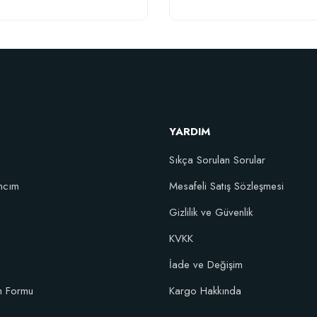
YARDIM
Sıkça Sorulan Sorular
l Karışım Çiçek Soğanı Dikim Gübresi (50 Soğan İçin)
ncım
Mesafeli Satış Sözleşmesi
Gizlilik ve Güvenlik
106,81 TL
KVKK
İade ve Değişim
Sepete Ekle
im Formu
Kargo Hakkında