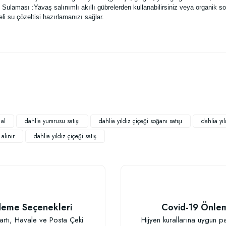
laması :Yavaş salınımlı akıllı gübrelerden kullanabilirsiniz veya organik soluc
eli su çözeltisi hazırlamanızı sağlar.
 yetersiz gördüğünüz noktaları öneri formunu kullanarak tarafımıza iletebilirsiniz
Bu ürüne ilk yorumu siz yapın!
Yorum Yaz
 al
dahlia yumrusu satışı
dahlia yıldız çiçeği soğanı satışı
dahlia yıl
alınır
dahlia yıldız çiçeği satış
eme Seçenekleri
Covid-19 Önle
Gönder
artı, Havale ve Posta Çeki
Hijyen kurallarına uygun p