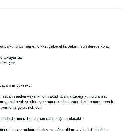
 veya balkonunuz hemen dikkat çekecektir.Bakımı son derece kolay
lde Okuyunuz
nulmuştur.
dayanımı yüksektir.
sabah saatleri veya ikindir vaktidir.Dahlia Çiçeği yumurularınız
yukarıya bakacak şekilde yumrunun kesim kısmı dahil tamamı toprak
u vermeniz gerekmektedir.
rinde dikmeniz her zaman daha sağlıklı olacaktır.
er, teraslar, çitlerin etrafı veya ağaç altlarına vb…) dikilebilirler.