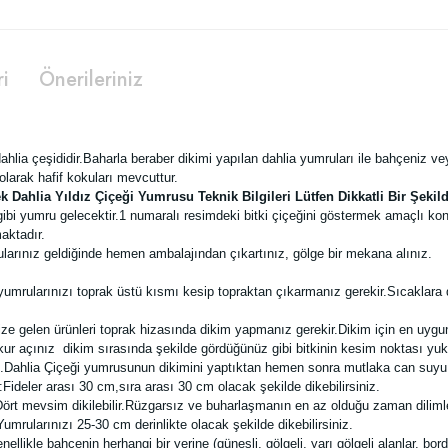
ri
Önerileriniz
ahlia çeşididir.Baharla beraber dikimi yapılan dahlia yumruları ile bahçeniz
olarak hafif kokuları mevcuttur.
k Dahlia Yıldız Çiçeği Yumrusu Teknik Bilgileri Lütfen Dikkatli Bir Şeki
ibi yumru gelecektir.
1 numaralı resimdeki bitki çiçeğini göstermek amaçlı ko
aktadır.
larınız geldiğinde hemen ambalajından çıkartınız, gölge bir mekana alınız.
umrularınızı toprak üstü kısmı kesip topraktan çıkarmanız gerekir.Sıcaklara 
ize gelen ürünleri toprak hizasında dikim yapmanız gerekir.Dikim için en uygun 
çukur açınız dikim sırasında şekilde gördüğünüz gibi bitkinin kesim noktası 
niz.Dahlia Çiçeği yumrusunun dikimini yaptıktan hemen sonra mutlaka can suy
ideler arası 30 cm,sıra arası 30 cm olacak şekilde dikebilirsiniz.
rt mevsim dikilebilir.Rüzgarsız ve buharlaşmanın en az olduğu zaman dilimle
umrularınızı 25-30 cm derinlikte olacak şekilde dikebilirsiniz.
likle bahçenin herhangi bir yerine (güneşli, gölgeli, yarı gölgeli alanlar, bordürl