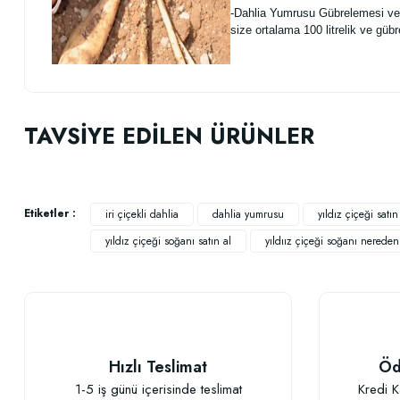
-Dahlia Yumrusu Gübrelemesi ve Su
size ortalama 100 litrelik ve gübr
Bu ürünün fiyat bilgisi, resim, ürün açıklamalarında ve diğer konularda
Görüş ve önerileriniz için teşekkür ederiz.
TAVSİYE EDİLEN ÜRÜNLER
Ürün resmi kalitesiz, bozuk veya görüntülenemiyor.
Ürün açıklamasında eksik bilgiler bulunuyor.
Ürün bilgilerinde hatalar bulunuyor.
Etiketler :
iri çiçekli dahlia
dahlia yumrusu
yıldız çiçeği satın
Ürün fiyatı diğer sitelerden daha pahalı.
yıldız çiçeği soğanı satın al
yıldıız çiçeği soğanı nereden 
Bu ürüne benzer farklı alternatifler olmalı.
Hızlı Teslimat
Öd
Güllerin İçin Besin (1000 gram)
1-5 iş günü içerisinde teslimat
Kredi K