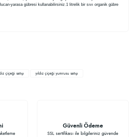
an-yarasa gübresi kullanabilirsiniz.1 litrelik bir sıvı organik gübre
.
dız çiçeği satışı
yıldız çiçeği yumrusu satışı
mi
Güvenli Ödeme
aketleme
SSL sertifikası ile bilgileriniz güvende