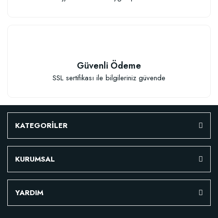
Güvenli Ödeme
SSL sertifikası ile bilgileriniz güvende
Çiçek Soğanları İçin Özel Karışım Çiçek Soğanı Dikim Gübresi (50 Soğan İç
KATEGORİLER
106,81 TL
KURUMSAL
Sepete Ekle
YARDIM