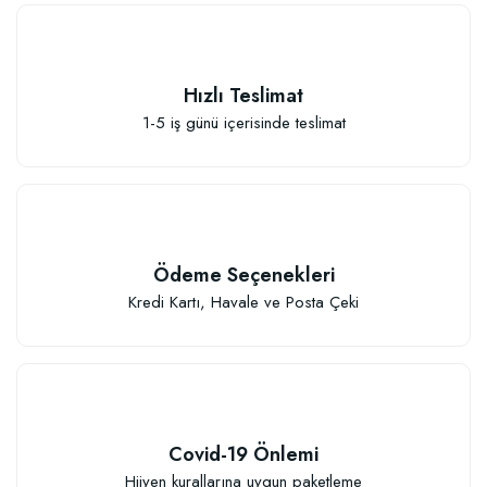
Güllerin İçin Besin (1000 gram)
Hızlı Teslimat
111,33 TL
1-5 iş günü içerisinde teslimat
Sepete Ekle
Ödeme Seçenekleri
Kredi Kartı, Havale ve Posta Çeki
Covid-19 Önlemi
Hijyen kurallarına uygun paketleme