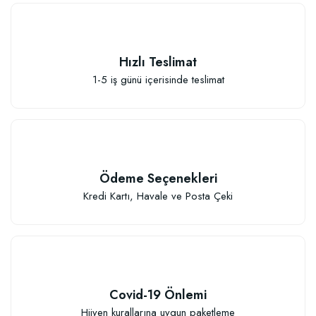
Güllerin İçin Besin (1000 gram)
Hızlı Teslimat
111,33 TL
1-5 iş günü içerisinde teslimat
Sepete Ekle
Ödeme Seçenekleri
Kredi Kartı, Havale ve Posta Çeki
Covid-19 Önlemi
Hijyen kurallarına uygun paketleme