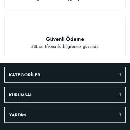
Güvenli Ödeme
SSL sertifikası ile bilgileriniz güvende
Çiçek Soğanları İçin Özel Karışım Çiçek Soğanı Dikim Gübresi (50 Soğan İç
KATEGORİLER
106,81 TL
KURUMSAL
Sepete Ekle
YARDIM