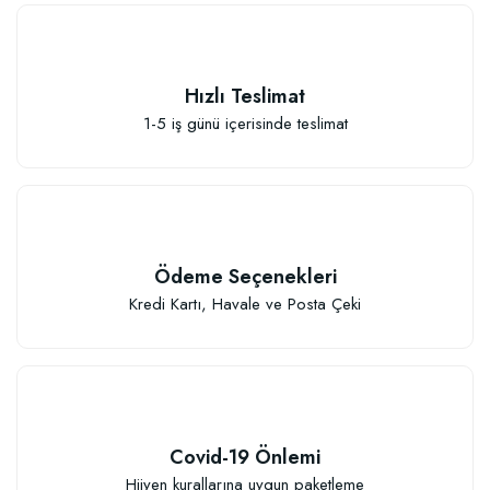
Güllerin İçin Besin (1000 gram)
Hızlı Teslimat
111,33 TL
1-5 iş günü içerisinde teslimat
Sepete Ekle
Ödeme Seçenekleri
Kredi Kartı, Havale ve Posta Çeki
Covid-19 Önlemi
Hijyen kurallarına uygun paketleme