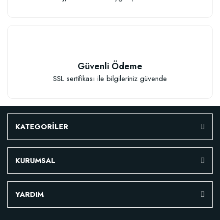
Güvenli Ödeme
SSL sertifikası ile bilgileriniz güvende
Çiçek Soğanları İçin Özel Karışım Çiçek Soğanı Dikim Gübresi (50 Soğan İç
KATEGORİLER
106,81 TL
KURUMSAL
Sepete Ekle
YARDIM