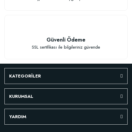
Güvenli Ödeme
SSL sertifikası ile bilgileriniz güvende
Çiçek Soğanları İçin Özel Karışım Çiçek Soğanı Dikim Gübresi (50 Soğan İç
KATEGORİLER
106,81 TL
KURUMSAL
Sepete Ekle
YARDIM