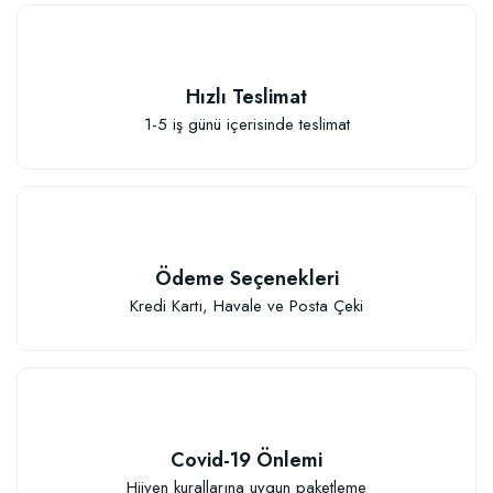
Güllerin İçin Besin (1000 gram)
Hızlı Teslimat
111,33 TL
1-5 iş günü içerisinde teslimat
Sepete Ekle
Ödeme Seçenekleri
Kredi Kartı, Havale ve Posta Çeki
Covid-19 Önlemi
Hijyen kurallarına uygun paketleme