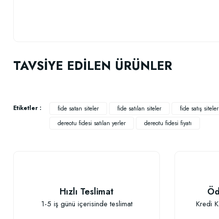
Bu ürünün fiyat bilgisi, resim, ürün açıklamalarında ve diğer konularda
Görüş ve önerileriniz için teşekkür ederiz.
TAVSİYE EDİLEN ÜRÜNLER
Ürün resmi kalitesiz, bozuk veya görüntülenemiyor.
Ürün açıklamasında eksik bilgiler bulunuyor.
Ürün bilgilerinde hatalar bulunuyor.
Etiketler :
fide satan siteler
fide satılan siteler
fide satış siteler
Ürün fiyatı diğer sitelerden daha pahalı.
dereotu fidesi satılan yerler
dereotu fidesi fiyatı
Bu ürüne benzer farklı alternatifler olmalı.
TÜKENDI
Hızlı Teslimat
Öd
1-5 iş günü içerisinde teslimat
Kredi K