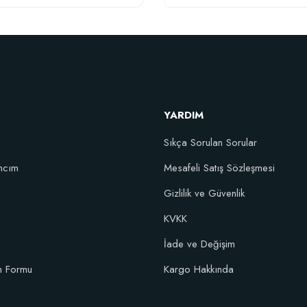
nik Sıvı Solucan Gübresi 0,5Litre
32,58 TL
YARDIM
Stokta Yok
Sıkça Sorulan Sorular
ncım
Mesafeli Satış Sözleşmesi
Gizlilik ve Güvenlik
KVKK
İade ve Değişim
im Formu
Kargo Hakkında