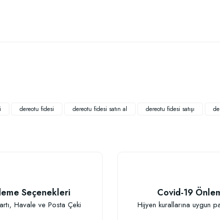
 yetersiz gördüğünüz noktaları öneri formunu kullanarak tarafımıza iletebilirsiniz
Bu ürüne ilk yorumu siz yapın!
Yorum Yaz
i
dereotu fidesi
dereotu fidesi satın al
dereotu fidesi satışı
de
TÜKENDI
eme Seçenekleri
Covid-19 Önle
Gönder
artı, Havale ve Posta Çeki
Hijyen kurallarına uygun p