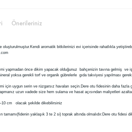
ri
Önerileriniz
oluşturulmuştur.Kendi aromatik bitkilerinizi evi içerisinde rahatlıkla yetiştirebi
kimi yapmadan önce dikim yapacak olduğunuz bahçenizin tavına gelmiş ve işl
ineral yoksa gerekli torf ve organik gübrelerle gıda takviyesi yapılması gereki
imi için uygun serin ve rüzgarsız havaları seçin.Dere otu fidesinin daha fazl
im yapmanız uzun vadede size hem sulama ve hasat açısından maliyetleri azalta
 5-10 cm olacak şekilde dikebilirsiniz
ın tamamı(fidenin yaklaşık 3 te 2 si) toprak altında olmalıdır.Dere otu fides