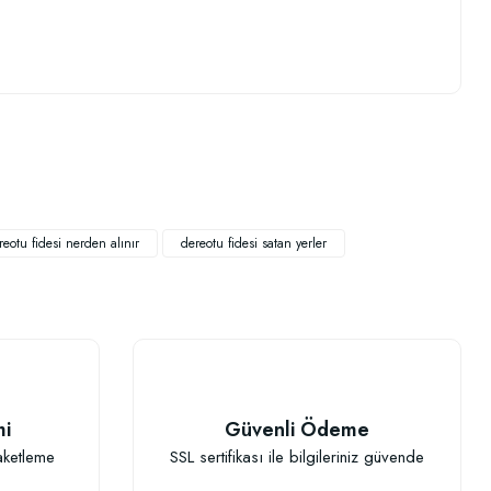
.
reotu fidesi nerden alınır
dereotu fidesi satan yerler
mi
Güvenli Ödeme
aketleme
SSL sertifikası ile bilgileriniz güvende