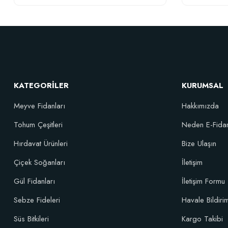
Doğal Akıllı Organik Solucan Gübresi (5 kg)
Demtar Orga
46,95 TL
KATEGORİLER
KURUMSAL
Stokta Yok
Meyve Fidanları
Hakkımızda
Tohum Çeşitleri
Neden E-Fida
Hırdavat Ürünleri
Bize Ulaşın
Çiçek Soğanları
İletişim
Gül Fidanları
İletişim Formu
Sebze Fideleri
Havale Bildir
Süs Bitkileri
Kargo Takibi