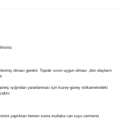
lirsiniz.
enmiş olması gerekir. Toprak ısının uygun olması ,don olayların
r.
a güneş ışığından yararlanması için kuzey-güney istikametindeki
caktır.
i dikimini yaptıktan hemen sonra mutlaka can suyu vermeniz