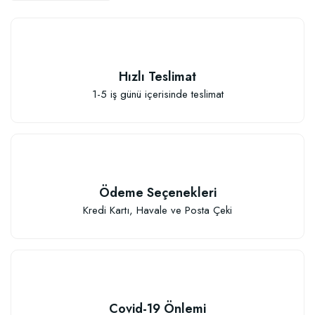
Hızlı Teslimat
1-5 iş günü içerisinde teslimat
Ödeme Seçenekleri
Kredi Kartı, Havale ve Posta Çeki
Çiçek Soğanları İçin Özel Karışım Çiçek Soğanı Dikim Gübresi (50 Soğan İç
106,81 TL
Covid-19 Önlemi