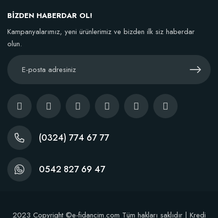
BİZDEN HABERDAR OL!
Kampanyalarımız, yeni ürünlerimiz ve bizden ilk siz haberdar
olun.
Çiçek Soğanları İçin Özel Karışım Çiçek Soğanı Gelişim Gübresi (50 Soğan 
21,86 TL
Sepete Ekle
(0324) 774 67 77
0542 827 69 47
2023 Copyright ©e-fidancim.com Tüm hakları saklıdır | Kredi