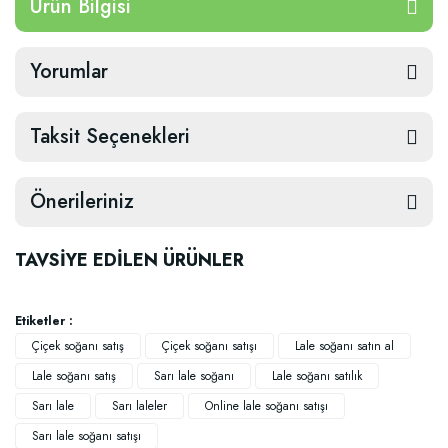
Ürün Bilgisi
Yorumlar
Taksit Seçenekleri
Önerileriniz
TAVSİYE EDİLEN ÜRÜNLER
Etiketler :
Çiçek soğanı satış
Çiçek soğanı satışı
Lale soğanı satın al
Lale soğanı satış
Sarı lale soğanı
Lale soğanı satılık
Sarı lale
Sarı laleler
Online lale soğanı satışı
Sarı lale soğanı satışı