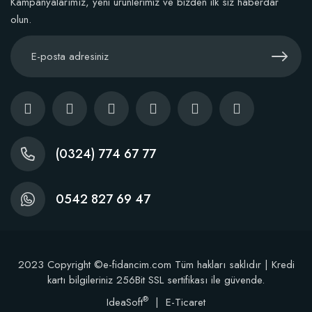
Kampanyalarımız, yeni ürünlerimiz ve bizden ilk siz haberdar
olun.
(0324) 774 67 77
0542 827 69 47
2023 Copyright ©e-fidancim.com Tüm hakları saklıdır | Kredi
kartı bilgileriniz 256Bit SSL sertifikası ile güvende.
®
IdeaSoft
|
E-Ticaret