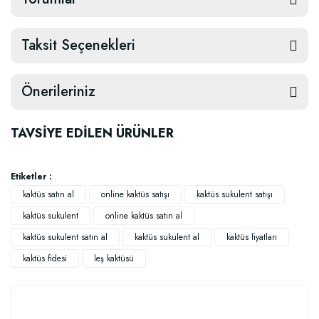
Taksit Seçenekleri
Önerileriniz
TAVSİYE EDİLEN ÜRÜNLER
Etiketler :
kaktüs satın al
online kaktüs satışı
kaktüs sukulent satışı
kaktüs sukulent
online kaktüs satın al
kaktüs sukulent satın al
kaktüs sukulent al
kaktüs fiyatları
kaktüs fidesi
leş kaktüsü