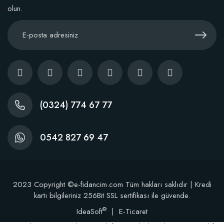
olun.
Kaktüs Sukulent Üretim Saksısı 5,5 Luk (50 adet)
38,60 TL
(0324) 774 67 77
Stokta Yok
0542 827 69 47
2023 Copyright ©e-fidancim.com Tüm hakları saklıdır | Kredi
kartı bilgileriniz 256Bit SSL sertifikası ile güvende.
®
IdeaSoft
|
E-Ticaret