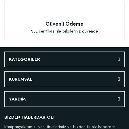
Granül Kaktüs Sukulent Gübresi (0,5 kg)
Güvenli Ödeme
SSL sertifikası ile bilgileriniz güvende
23,17 TL
Stokta Yok
KATEGORİLER
KURUMSAL
YARDIM
TÜKENDI
BİZDEN HABERDAR OL!
Kampanyalarımız, yeni ürünlerimiz ve bizden ilk siz haberdar