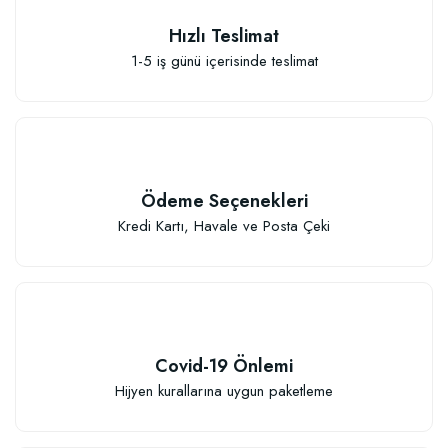
Hızlı Teslimat
1-5 iş günü içerisinde teslimat
Özel Karışım Kaktüs Sukkulent Toprağı (2 litre)
41,17 TL
Ödeme Seçenekleri
Sepete Ekle
Kredi Kartı, Havale ve Posta Çeki
Covid-19 Önlemi
TÜKENDI
Hijyen kurallarına uygun paketleme