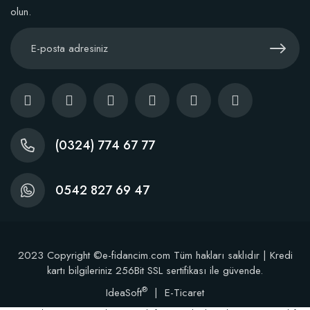
olun.
Kaktüs Sukulent Üretim Saksısı 5,5 Luk (50 adet)
38,60 TL
(0324) 774 67 77
Stokta Yok
0542 827 69 47
2023 Copyright ©e-fidancim.com Tüm hakları saklıdır | Kredi
kartı bilgileriniz 256Bit SSL sertifikası ile güvende.
®
IdeaSoft
|
E-Ticaret