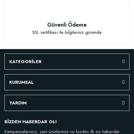
Granül Kaktüs Sukulent Gübresi (0,5 kg)
Güvenli Ödeme
SSL sertifikası ile bilgileriniz güvende
23,17 TL
Stokta Yok
KATEGORİLER
KURUMSAL
YARDIM
TÜKENDI
BİZDEN HABERDAR OL!
Kampanyalarımız, yeni ürünlerimiz ve bizden ilk siz haberdar