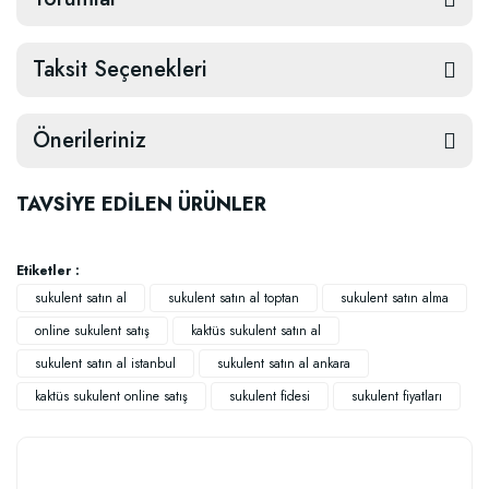
Taksit Seçenekleri
Önerileriniz
TAVSİYE EDİLEN ÜRÜNLER
Etiketler :
sukulent satın al
sukulent satın al toptan
sukulent satın alma
online sukulent satış
kaktüs sukulent satın al
sukulent satın al istanbul
sukulent satın al ankara
kaktüs sukulent online satış
sukulent fidesi
sukulent fiyatları