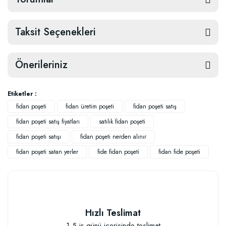
Taksit Seçenekleri
Önerileriniz
Etiketler :
fidan poşeti
fidan üretim poşeti
fidan poşeti satış
fidan poşeti satış fiyatları
satılık fidan poşeti
fidan poşeti satışı
fidan poşeti nerden alınır
fidan poşeti satan yerler
fide fidan poşeti
fidan fide poşeti
Hızlı Teslimat
1-5 iş günü içerisinde teslimat