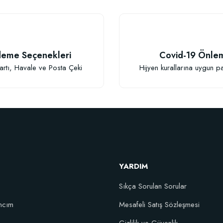
eme Seçenekleri
Covid-19 Önle
artı, Havale ve Posta Çeki
Hijyen kurallarına uygun p
Gönder
YARDIM
Sıkça Sorulan Sorular
ncım
Mesafeli Satış Sözleşmesi