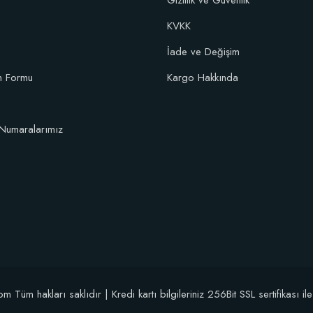
Gizlilik ve Güvenlik
KVKK
İade ve Değişim
im Formu
Kargo Hakkında
Numaralarımız
üm hakları saklıdır | Kredi kartı bilgileriniz 256Bit SSL sertifikası il