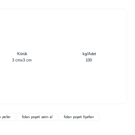
Körük
kg/Adet
3 cmx3 cm
100
.
n yerler
fidan poşeti satın al
fidan poşeti fiyatları