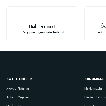
Ürün açıklamasında eksik bilgiler bulunuyor.
Ürün bilgilerinde hatalar bulunuyor.
Ürün fiyatı diğer sitelerden daha pahalı.
Bu ürüne benzer farklı alternatifler olmalı.
Hızlı Teslimat
Öd
1-5 iş günü içerisinde teslimat
Kredi K
KATEGORİLER
KURUMSAL
Meyve Fidanları
Hakkımızda
Tohum Çeşitleri
Neden E-Fida