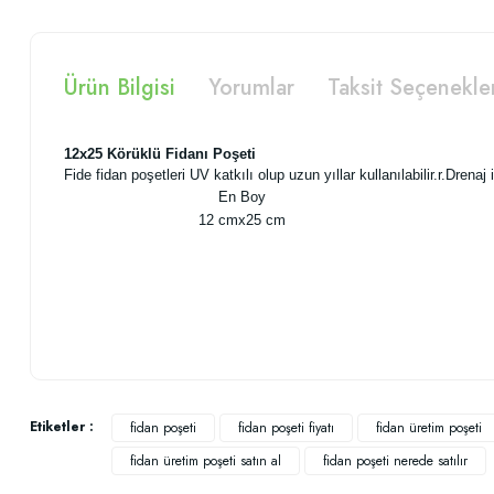
Ürün Bilgisi
Yorumlar
Taksit Seçenekle
12x25 Körüklü Fidanı Poşeti
Fide fidan poşetleri UV katkılı olup uzun yıllar kullanılabilir.r.Drenaj içi
En Boy
12 cmx25 cm
Bu ürünün fiyat bilgisi, resim, ürün açıklamalarında ve diğer konularda
Görüş ve önerileriniz için teşekkür ederiz.
Etiketler :
fidan poşeti
fidan poşeti fiyatı
fidan üretim poşeti
fidan üretim poşeti satın al
fidan poşeti nerede satılır
Ürün resmi kalitesiz, bozuk veya görüntülenemiyor.