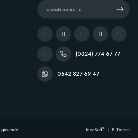
(0324) 774 67 77
0542 827 69 47
®
e güvende.
IdeaSoft
|
E-Ticaret