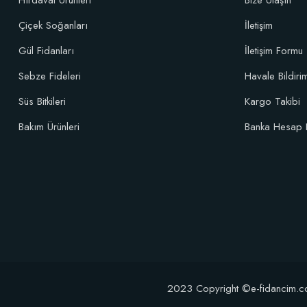
Hırdavat Ürünleri
Bize Ulaşın
Çiçek Soğanları
İletişim
Gül Fidanları
İletişim Formu
Sebze Fideleri
Havale Bildir
Süs Bitkileri
Kargo Takibi
Bakım Ürünleri
Banka Hesap 
2023 Copyright ©e-fidancim.com T