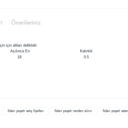
ri
Önerileriniz
n için altları deliklidir.
Açılınca En
Kalınlık
18
0.5
 yetersiz gördüğünüz noktaları öneri formunu kullanarak tarafımıza iletebilirsiniz
Bu ürüne ilk yorumu siz yapın!
fidan poşeti satış fiyatları
fidan poşeti nerden alınır
fidan poşeti sata
Yorum Yaz