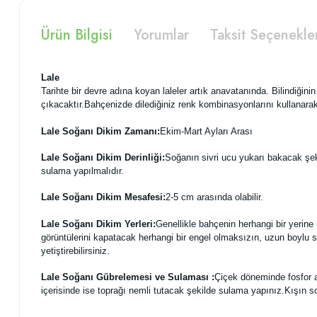
Ürün Bilgisi
Yorumlar
Taksit Seçenekle
Lale
Tarihte bir devre adına koyan laleler artık anavatanında. Bilindiğinin 
çıkacaktır.Bahçenizde dilediğiniz renk kombinasyonlarını kullanarak 
Lale Soğanı Dikim Zamanı:
Ekim-Mart Ayları Arası
Lale Soğanı Dikim Derinliği:
Soğanın sivri ucu yukarı bakacak şeki
sulama yapılmalıdır.
Lale Soğanı Dikim Mesafesi:
2-5 cm arasında olabilir.
Lale Soğanı Dikim Yerleri:
Genellikle bahçenin herhangi bir yerine (g
görüntülerini kapatacak herhangi bir engel olmaksızın, uzun boylu so
yetiştirebilirsiniz.
Lale Soğanı Gübrelemesi ve Sulaması :
Çiçek döneminde fosfor a
içerisinde ise toprağı nemli tutacak şekilde sulama yapınız.Kışın s