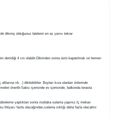
ilde dikmiş olduğunuz lalelerin en az yarısı tekrar
kim derinliği 4 cm olabilir.Dikimden sonra üstü kapatılmalı ve hemen
ç altlarına vb…) dikilebilirler. Boyları kısa olanları önlerinde
eleri önerilir.Saksı içerisnde ev içerisinde, balkonda terasta
r.Gübreleme yaptıktan sonra mutlaka sulama yapınız.İç mekan
 ihtiyacı fazla olacağından,sulama sıklığı daha fazla olacaktır.