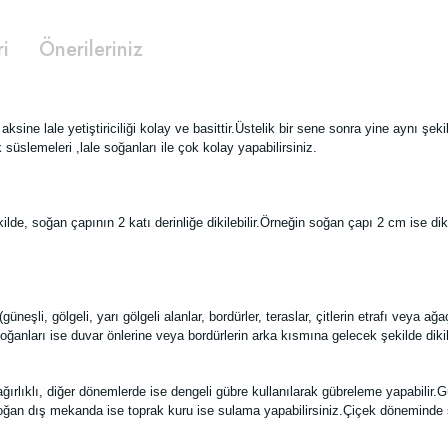
ri
Önerileriniz
aksine lale yetiştiriciliği kolay ve basittir.Üstelik bir sene sonra yine aynı şek
süslemeleri ,lale soğanları ile çok kolay yapabilirsiniz.
lde, soğan çapının 2 katı derinliğe dikilebilir.Örneğin soğan çapı 2 cm ise di
üneşli, gölgeli, yarı gölgeli alanlar, bordürler, teraslar, çitlerin etrafı veya ağa
ğanları ise duvar önlerine veya bordürlerin arka kısmına gelecek şekilde dikilm
ğırlıklı, diğer dönemlerde ise dengeli gübre kullanılarak gübreleme yapabili
oğan dış mekanda ise toprak kuru ise sulama yapabilirsiniz.Çiçek döneminde su