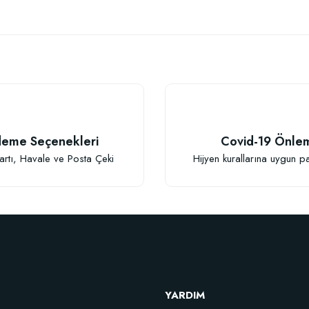
 yetersiz gördüğünüz noktaları öneri formunu kullanarak tarafımıza iletebilirsiniz
Bu ürüne ilk yorumu siz yapın!
Yorum Yaz
eme Seçenekleri
Covid-19 Önle
artı, Havale ve Posta Çeki
Hijyen kurallarına uygun p
Gönder
YARDIM