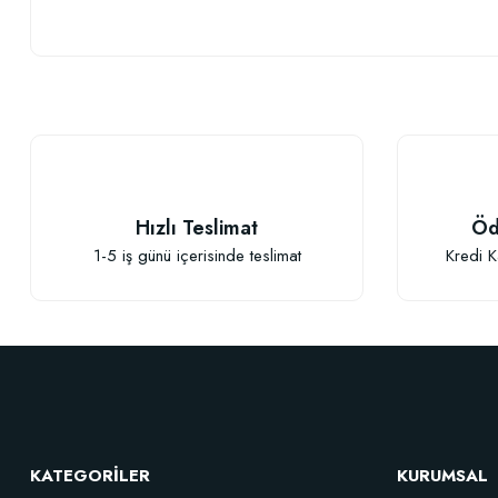
Bu ürünün fiyat bilgisi, resim, ürün açıklamalarında ve diğer konularda
Görüş ve önerileriniz için teşekkür ederiz.
Ürün resmi kalitesiz, bozuk veya görüntülenemiyor.
Ürün açıklamasında eksik bilgiler bulunuyor.
Ürün bilgilerinde hatalar bulunuyor.
Hızlı Teslimat
Öd
Ürün fiyatı diğer sitelerden daha pahalı.
1-5 iş günü içerisinde teslimat
Kredi K
Bu ürüne benzer farklı alternatifler olmalı.
KATEGORİLER
KURUMSAL