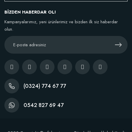
BİZDEN HABERDAR OL!
TÜKENDI
Kampanyalarımız, yeni ürünlerimiz ve bizden ilk siz haberdar
olun.
BestSol Sıvı Solucan Gübresi 1 Litre
146,77 TL
(0324) 774 67 77
Stokta Yok
0542 827 69 47