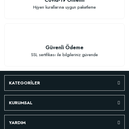
Hijyen kurallarına uygun paketleme
TÜKENDI
Güvenli Ödeme
SSL sertifikası ile bilgileriniz güvende
Verim Artırıcı Süper Organik Sıvı Yarasa Gübresi (1 litre)
KATEGORİLER
52,18 TL
KURUMSAL
Stokta Yok
YARDIM