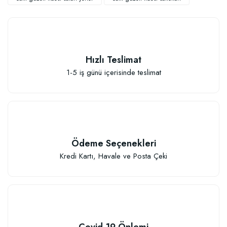
Hızlı Teslimat
1-5 iş günü içerisinde teslimat
Sebze ve Çiçek Fidesi Dikim Gübresi (50 Fide İçin)
106,81 TL
Ödeme Seçenekleri
Sepete Ekle
Kredi Kartı, Havale ve Posta Çeki
Covid-19 Önlemi