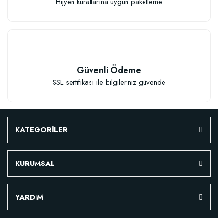
Hijyen kurallarına uygun paketleme
TÜKENDI
Güvenli Ödeme
SSL sertifikası ile bilgileriniz güvende
Verim Artırıcı Süper Organik Sıvı Yarasa Gübresi (1 litre)
KATEGORİLER
52,18 TL
KURUMSAL
Stokta Yok
YARDIM