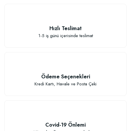
Hızlı Teslimat
1-5 iş günü içerisinde teslimat
Sebze ve Çiçek Fidesi Dikim Gübresi (50 Fide İçin)
106,81 TL
Ödeme Seçenekleri
Sepete Ekle
Kredi Kartı, Havale ve Posta Çeki
Covid-19 Önlemi