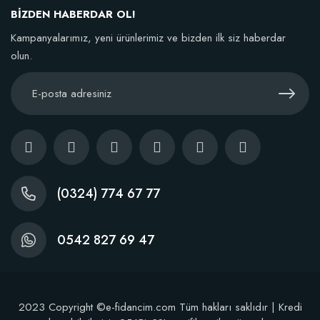
BİZDEN HABERDAR OL!
TÜKENDI
Kampanyalarımız, yeni ürünlerimiz ve bizden ilk siz haberdar
olun.
BestSol Sıvı Solucan Gübresi 1 Litre
146,77 TL
(0324) 774 67 77
Stokta Yok
0542 827 69 47
2023 Copyright ©e-fidancim.com Tüm hakları saklıdır | Kredi