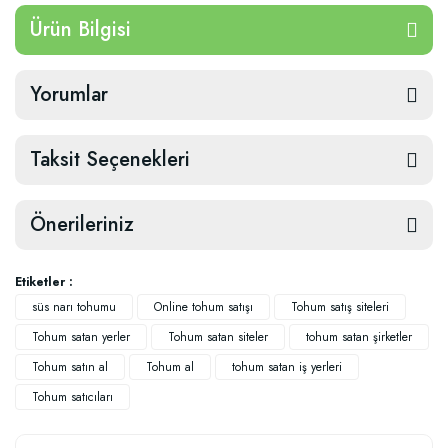
Ürün Bilgisi
Yorumlar
Taksit Seçenekleri
Önerileriniz
Etiketler :
süs narı tohumu
Online tohum satışı
Tohum satış siteleri
Tohum satan yerler
Tohum satan siteler
tohum satan şirketler
Tohum satın al
Tohum al
tohum satan iş yerleri
Tohum satıcıları