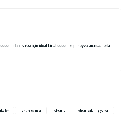
hududu fidanı saksı için ideal bir ahududu olup meyve aroması orta
.
rketler
Tohum satın al
Tohum al
tohum satan iş yerleri