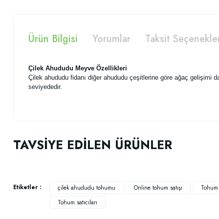
Ürün Bilgisi
Yorumlar
Taksit Seçenekle
Çilek Ahududu Meyve Özellikleri
Çilek ahududu fidanı diğer ahududu çeşitlerine göre ağaç gelişimi 
seviyededir.
Bu ürünün fiyat bilgisi, resim, ürün açıklamalarında ve diğer konularda
Görüş ve önerileriniz için teşekkür ederiz.
TAVSİYE EDİLEN ÜRÜNLER
SORU
Ürün resmi kalitesiz, bozuk veya görüntülenemiyor.
Ürün açıklamasında eksik bilgiler bulunuyor.
Enes YILMAZ var mı bir gelişme? Çimlenme oldu mu ?
Ürün bilgilerinde hatalar bulunuyor.
Etiketler :
çilek ahududu tohumu
Online tohum satışı
Tohum s
M... E... | 25/02/2022
Ürün fiyatı diğer sitelerden daha pahalı.
Tohum satıcıları
Bu ürüne benzer farklı alternatifler olmalı.