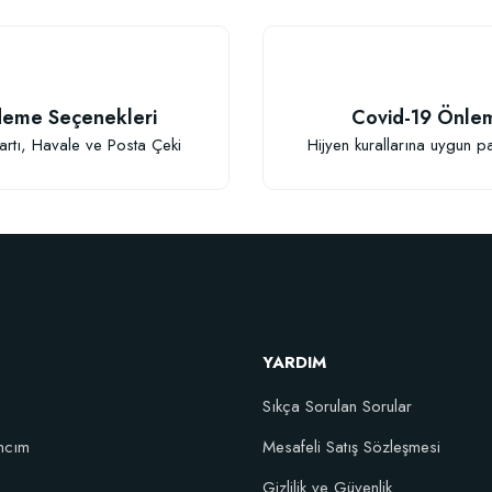
eme Seçenekleri
Covid-19 Önle
Gönder
artı, Havale ve Posta Çeki
Hijyen kurallarına uygun p
YARDIM
Sıkça Sorulan Sorular
ncım
Mesafeli Satış Sözleşmesi
şım Fidan Tutma Yüzdesini Arttıran Organik Dikim Gübresi (10 fidan için)
Gizlilik ve Güvenlik