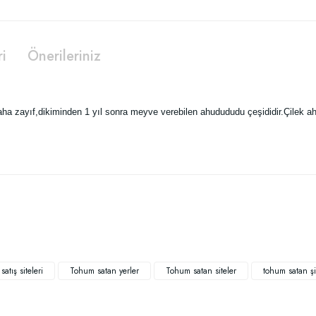
ri
Önerileriniz
daha zayıf,dikiminden 1 yıl sonra meyve verebilen ahudududu çeşididir.Çilek a
 yetersiz gördüğünüz noktaları öneri formunu kullanarak tarafımıza iletebilirsiniz
atış siteleri
Tohum satan yerler
Tohum satan siteler
tohum satan şi