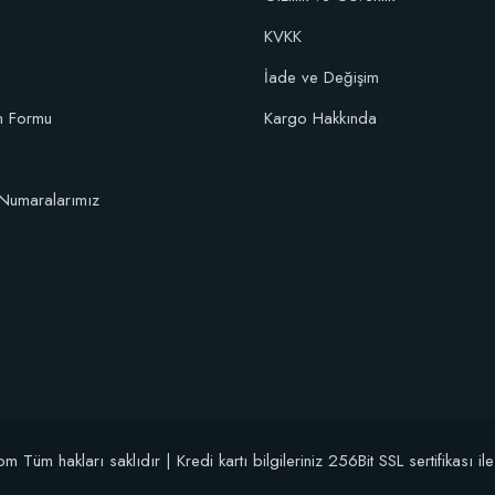
KVKK
106,81 TL
İade ve Değişim
im Formu
Kargo Hakkında
Sepete Ekle
Numaralarımız
üm hakları saklıdır | Kredi kartı bilgileriniz 256Bit SSL sertifikası il