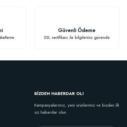
TÜKENDI
mi
Güvenli Ödeme
aketleme
SSL sertifikası ile bilgileriniz güvende
Fidan Dikim Destek Çubuğu 10 adet (90-150 cm)
152,75 TL
BİZDEN HABERDAR OL!
Stokta Yok
Kampanyalarımız, yeni ürünlerimiz ve bizden ilk
siz haberdar olun.