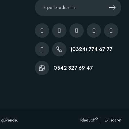
(0324) 774 67 77
0542 827 69 47
®
e güvende.
IdeaSoft
|
E-Ticaret