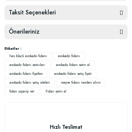
Taksit Seçenekleri
Önerileriniz
Etiketler :
has black avokado fidanı
avokado fidanı
avokado fidanı satıcıları
avokado fidanı satın al
avokado fidanı fiyatları
avokado fidanı satış fiyatı
avokado fidanı satış siteleri
meyve fidanı nerden alınır
fidan siparişi ver
Fidan satın al
Hızlı Teslimat