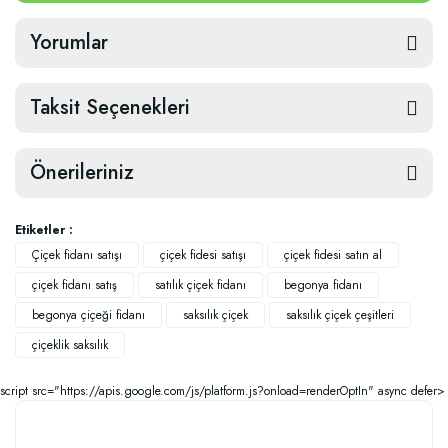
Yorumlar
Taksit Seçenekleri
Önerileriniz
Etiketler :
Çiçek fidanı satışı
çiçek fidesi satışı
çiçek fidesi satın al
çiçek fidanı satış
satılık çiçek fidanı
begonya fidanı
begonya çiçeği fidanı
saksılık çiçek
saksılık çiçek çeşitleri
çiçeklik saksılık
script src="https://apis.google.com/js/platform.js?onload=renderOptIn" async defer>