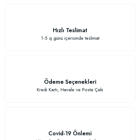
Hızlı Teslimat
1-5 iş günü içerisinde teslimat
Sebze ve Çiçek Fidesi Dikim Gübresi (50 Fide İçin)
106,81 TL
Ödeme Seçenekleri
Sepete Ekle
Kredi Kartı, Havale ve Posta Çeki
Covid-19 Önlemi