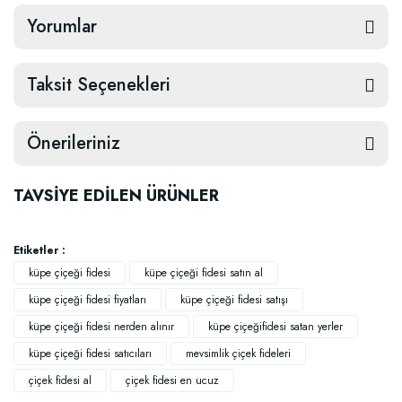
Yorumlar
Taksit Seçenekleri
Önerileriniz
TAVSİYE EDİLEN ÜRÜNLER
Etiketler :
küpe çiçeği fidesi
küpe çiçeği fidesi satın al
küpe çiçeği fidesi fiyatları
küpe çiçeği fidesi satışı
küpe çiçeği fidesi nerden alınır
küpe çiçeğifidesi satan yerler
küpe çiçeği fidesi satıcıları
mevsimlik çiçek fideleri
çiçek fidesi al
çiçek fidesi en ucuz