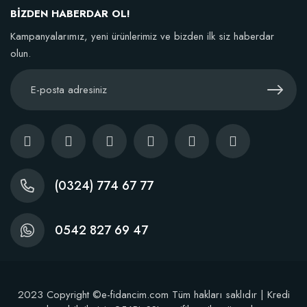
BİZDEN HABERDAR OL!
TÜKENDI
Kampanyalarımız, yeni ürünlerimiz ve bizden ilk siz haberdar
olun.
BestSol Sıvı Solucan Gübresi 1 Litre
146,77 TL
(0324) 774 67 77
Stokta Yok
0542 827 69 47
2023 Copyright ©e-fidancim.com Tüm hakları saklıdır | Kredi