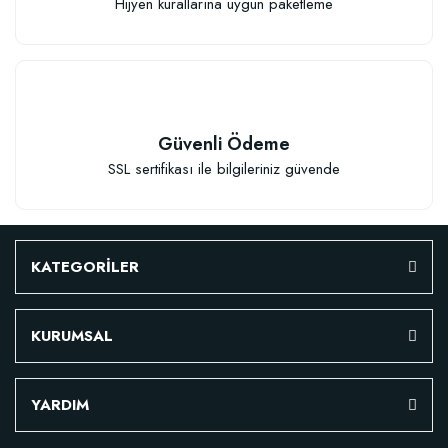
Hijyen kurallarına uygun paketleme
TÜKENDI
Güvenli Ödeme
SSL sertifikası ile bilgileriniz güvende
Verim Artırıcı Süper Organik Sıvı Yarasa Gübresi (1 litre)
KATEGORİLER
52,18 TL
KURUMSAL
Stokta Yok
YARDIM