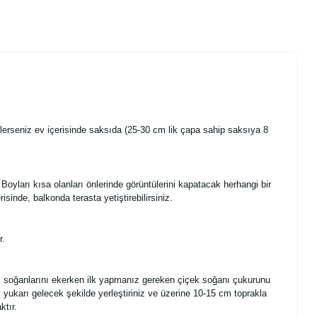
lerseniz ev içerisinde saksıda (25-30 cm lik çapa sahip saksıya 8
er. Boyları kısa olanları önlerinde görüntülerini kapatacak herhangi bir
sinde, balkonda terasta yetiştirebilirsiniz.
r.
 soğanlarını ekerken ilk yapmanız gereken çiçek soğanı çukurunu
yukarı gelecek şekilde yerleştiriniz ve üzerine 10-15 cm toprakla
ktır.