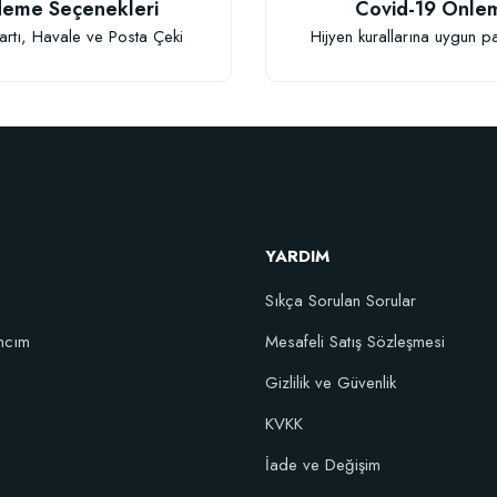
eme Seçenekleri
Covid-19 Önle
artı, Havale ve Posta Çeki
Hijyen kurallarına uygun p
Gönder
YARDIM
Sıkça Sorulan Sorular
ncım
Mesafeli Satış Sözleşmesi
Gizlilik ve Güvenlik
KVKK
İade ve Değişim