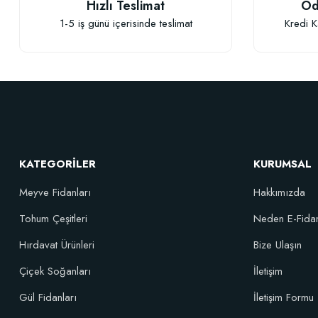
Hızlı Teslimat
Öd
Ürün fiyatı diğer sitelerden daha pahalı.
1-5 iş günü içerisinde teslimat
Kredi K
Bu ürüne benzer farklı alternatifler olmalı.
KATEGORİLER
KURUMSAL
Meyve Fidanları
Hakkımızda
Tohum Çeşitleri
Neden E-Fida
Hırdavat Ürünleri
Bize Ulaşın
Çiçek Soğanları
İletişim
Gül Fidanları
İletişim Formu