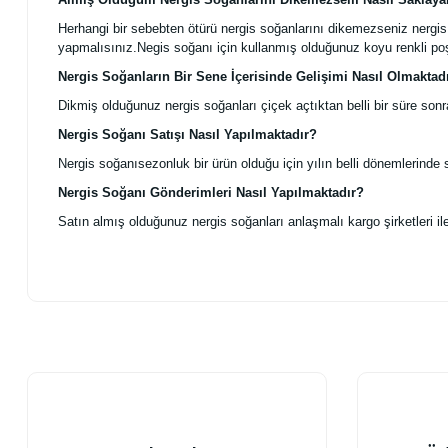
Herhangi bir sebebten ötürü nergis soğanlarını dikemezseniz nergi
yapmalısınız.Negis soğanı için kullanmış olduğunuz koyu renkli poş
Nergis Soğanların Bir Sene İçerisinde Gelişimi Nasıl Olmaktad
Dikmiş olduğunuz nergis soğanları çiçek açtıktan belli bir süre son
Nergis Soğanı Satışı Nasıl Yapılmaktadır?
Nergis soğanısezonluk bir ürün olduğu için yılın belli dönemlerinde 
Nergis Soğanı Gönderimleri Nasıl Yapılmaktadır?
Satın almış olduğunuz nergis soğanları anlaşmalı kargo şirketleri il
Bu ürünün fiyat bilgisi, resim, ürün açıklamalarında ve diğer konularda
Görüş ve önerileriniz için teşekkür ederiz.
Ürün resmi kalitesiz, bozuk veya görüntülenemiyor.
Ürün açıklamasında eksik bilgiler bulunuyor.
Ürün bilgilerinde hatalar bulunuyor.