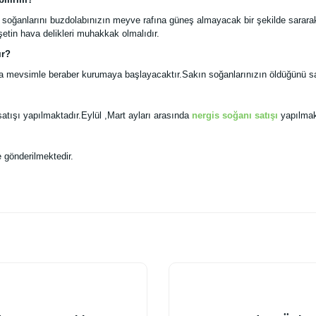
s soğanlarını buzdolabınızın meyve rafına güneş almayacak bir şekilde sarara
etin hava delikleri muhakkak olmalıdır.
ır?
ra mevsimle beraber kurumaya başlayacaktır.Sakın soğanlarınızın öldüğünü sanm
satışı yapılmaktadır.Eylül ,Mart ayları arasında
nergis soğanı satışı
yapılmak
e gönderilmektedir.
 yetersiz gördüğünüz noktaları öneri formunu kullanarak tarafımıza iletebilirsiniz
Bu ürüne ilk yorumu siz yapın!
Yorum Yaz