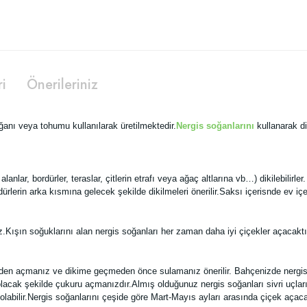
ri
Önerileriniz
soğanı veya tohumu kullanılarak üretilmektedir.
Nergis soğanlarını
kullanarak di
alanlar, bordürler, teraslar, çitlerin etrafı veya ağaç altlarına vb…) dikilebilirl
lerin arka kısmına gelecek şekilde dikilmeleri önerilir.Saksı içerisnde ev içeri
niz.Kışın soğuklarını alan nergis soğanları her zaman daha iyi çiçekler açacaktı
den açmanız ve dikime geçmeden önce sulamanız önerilir. Bahçenizde nergis
acak şekilde çukuru açmanızdır.Almış olduğunuz nergis soğanları sivri uçları 
abilir.Nergis soğanlarını çeşide göre Mart-Mayıs ayları arasında çiçek açaca