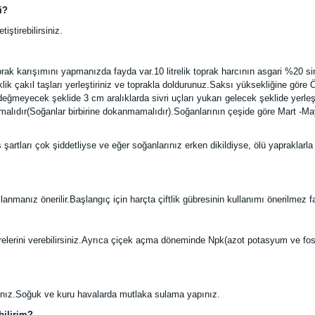
i?
iştirebilirsiniz.
ak karışımını yapmanızda fayda var.10 litrelik toprak harcının asgari %20 sini
lik çakıl taşları yerleştiriniz ve toprakla doldurunuz.Saksı yüksekliğine gör
e değmeyecek şeklide 3 cm aralıklarda sivri uçları yukarı gelecek şeklide yer
malıdır(Soğanlar birbirine dokanmamalıdır).Soğanlarının çeşide göre Mart -Ma
artları çok şiddetliyse ve eğer soğanlarınız erken dikildiyse, ölü yapraklarl
llanmanız önerilir.Başlangıç için harçta çiftlik gübresinin kullanımı önerilmez fa
lerini verebilirsiniz.Ayrıca çiçek açma döneminde Npk(azot potasyum ve fosfo
ız.Soğuk ve kuru havalarda mutlaka sulama yapınız.
ilirim?