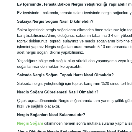
Ev İçerisinde ,Terasta Balkon Nergis Yetiştiriciliği Yapılabilir m
Ev içerisinde , balkonda, terasta saksı içerisinde nergis soğanları yet
Saksıya Nergis Soğanı Nasıl Dikilmelidir?
Saksı içerisinde nergis soğanlarını dikmeden önce saksınız için topr
karıştırabilirsiniz.Almış olduğunuz saksının tabanına 3-4 cm yüksek
toprak doldurunuz, toprağı sulayınız ve nergis soğanlarını birbirin
işlemini yapınız.Nergis soğanları arası mesafe 5-10 cm arasında ol
adet nergis soğanı dikimi yapabilirsiniz.
Yaşadığınız bölge çok soğuk olup sürekli don yaşanıyorsa veya kış ş
soğanlarınızı donmaktan koruyacaktır.
Saksıda Nergis Soğanı Toprak Harcı Nasıl Olmalıdır?
Saksıda nergis yetiştiriciliği için toprak karışımın %20 sinde torf ku
Nergis Soğanı Gübrelemesi Nasıl Olmalıdır?
Çiçek açma döneminde Nergis soğanlarında tam yanmış çiftlik gübre
hızlı ve sağlıklı olacaktır.
Nergis Soğanları Nasıl Sulanmalıdır?
Nergis Soğanı
dikiminden hemen sonra mutlaka sulama yapmalısın
Almış Olduğum Nergis Soğanlarını Dikemezsem Nasıl Saklayab