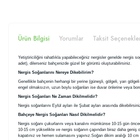
Ürün Bilgisi
Yorumlar
Taksit Seçenekle
Yetiştiriciliğini rahatlıkla yapabileceğiniz nergisler genelde nergis 
adet), dilerseniz bahçenizde güzel bir görüntü oluşturabilirsiniz.
Nergis Soğanlarını Nereye Dikebilirim?
Genellikle bahçenin herhangi bir yerine (güneşli, gölgeli, yarı gölgeli 
engel olmaksızın, uzun boylu soğanları ise duvar önlerine veya bordür
Nergis Soğanları Ne Zaman Dikilmelidir?
Nergis soğanlarını Eylül ayları ile Şubat ayları arasında dikebilirsi
Bahçeye Nergis Soğanları Nasıl Dikilmelidir?
Nergis soğanı çukurlarını veya kanalını mümkünse 10-15 gün önce
10-15 cm yükselikte ve nergis soğanın çapından biraz daha geniş ol
kapatınız ve hemen sulamasını yapınız.Soğan dikim aralığı 10 cm ol