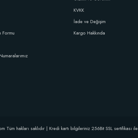
KVKK
106,81 TL
İade ve Değişim
im Formu
Kargo Hakkında
Sepete Ekle
Numaralarımız
üm hakları saklıdır | Kredi kartı bilgileriniz 256Bit SSL sertifikası il