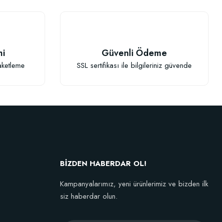
TÜKENDI
mi
Güvenli Ödeme
aketleme
SSL sertifikası ile bilgileriniz güvende
Fidan Dikim Destek Çubuğu 10 adet (90-150 cm)
152,75 TL
BİZDEN HABERDAR OL!
Stokta Yok
Kampanyalarımız, yeni ürünlerimiz ve bizden ilk
siz haberdar olun.