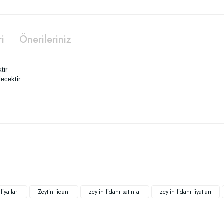
ri
Önerileriniz
tir
ecektir.
 yetersiz gördüğünüz noktaları öneri formunu kullanarak tarafımıza iletebilirsiniz
Bu ürüne ilk yorumu siz yapın!
Yorum Yaz
iyatları
Zeytin fidanı
zeytin fidanı satın al
zeytin fidanı fiyatları