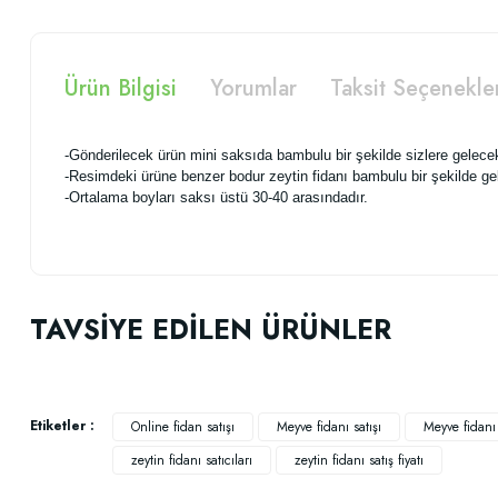
Ürün Bilgisi
Yorumlar
Taksit Seçenekle
-Gönderilecek ürün mini saksıda bambulu bir şekilde sizlere gelecek
-Resimdeki ürüne benzer bodur zeytin fidanı bambulu bir şekilde gel
-Ortalama boyları saksı üstü 30-40 arasındadır.
Bu ürünün fiyat bilgisi, resim, ürün açıklamalarında ve diğer konularda
Görüş ve önerileriniz için teşekkür ederiz.
TAVSİYE EDİLEN ÜRÜNLER
Ürün resmi kalitesiz, bozuk veya görüntülenemiyor.
Ürün açıklamasında eksik bilgiler bulunuyor.
Ürün bilgilerinde hatalar bulunuyor.
Etiketler :
Online fidan satışı
Meyve fidanı satışı
Meyve fidanı f
Ürün fiyatı diğer sitelerden daha pahalı.
zeytin fidanı satıcıları
zeytin fidanı satış fiyatı
Bu ürüne benzer farklı alternatifler olmalı.