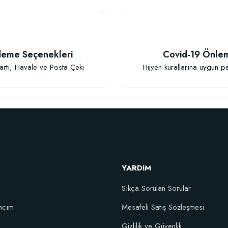
eme Seçenekleri
Covid-19 Önle
Gönder
artı, Havale ve Posta Çeki
Hijyen kurallarına uygun p
YARDIM
Sıkça Sorulan Sorular
ncım
Mesafeli Satış Sözleşmesi
şım Fidan Tutma Yüzdesini Arttıran Organik Dikim Gübresi (10 fidan için)
Gizlilik ve Güvenlik