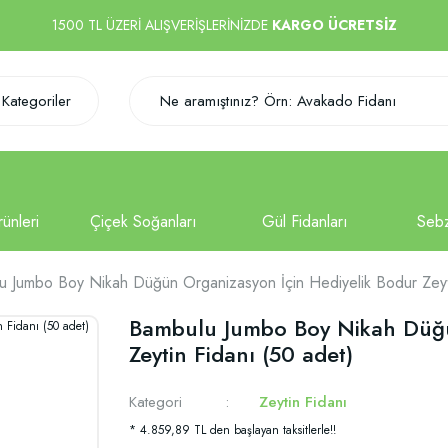
1500 TL ÜZERİ ALIŞVERİŞLERİNİZDE
KARGO ÜCRETSİZ
Kategoriler
u Jumbo Boy Nikah Düğün Organizasyon İçin Hediyelik Bodur Zeyti
Bambulu Jumbo Boy Nikah Düğü
Zeytin Fidanı (50 adet)
Kategori
Zeytin Fidanı
* 4.859,89 TL den başlayan taksitlerle!!