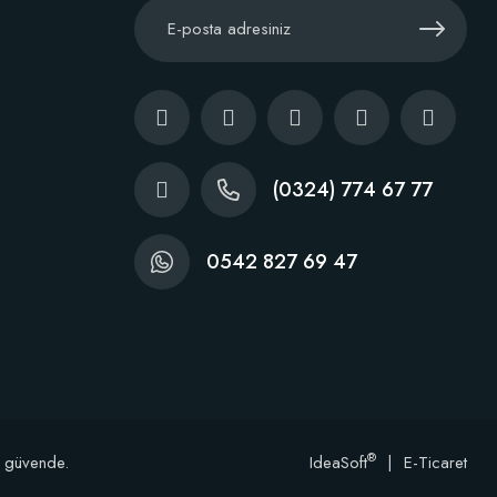
(0324) 774 67 77
0542 827 69 47
®
e güvende.
IdeaSoft
|
E-Ticaret