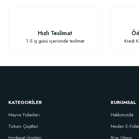
Hızlı Teslimat
Öd
1-5 iş günü içerisinde teslimat
Kredi K
Elastik Meyve Fidanı Bağlama İpi (10 Fidan İçin )
26,89 TL
KATEGORİLER
KURUMSAL
Sepete Ekle
Meyve Fidanları
Hakkımızda
Tohum Çeşitleri
Neden E-Fida
Özel Karı
Hırdavat Ürünleri
Bize Ulaşın