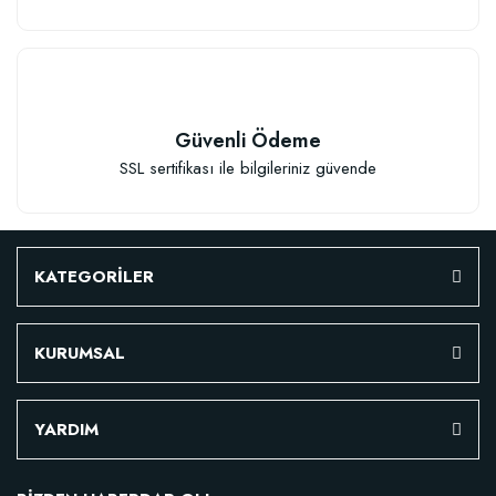
TÜKENDI
Güvenli Ödeme
SSL sertifikası ile bilgileriniz güvende
Verim Artırıcı Süper Organik Sıvı Yarasa Gübresi (1 litre)
KATEGORİLER
52,18 TL
KURUMSAL
Stokta Yok
YARDIM