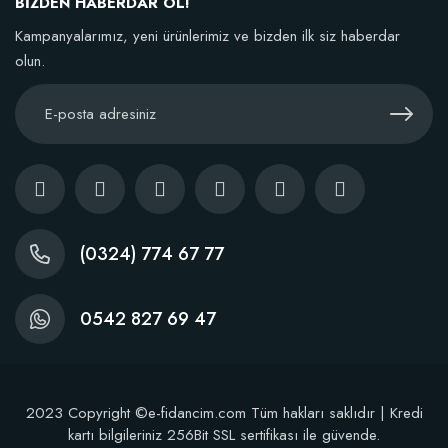
BİZDEN HABERDAR OL!
Kampanyalarımız, yeni ürünlerimiz ve bizden ilk siz haberdar
TÜKENDI
olun.
Nitril Ergonomik Bahçe Eldiveni
38,77 TL
(0324) 774 67 77
Stokta Yok
0542 827 69 47
2023 Copyright ©e-fidancim.com Tüm hakları saklıdır | Kredi
kartı bilgileriniz 256Bit SSL sertifikası ile güvende.