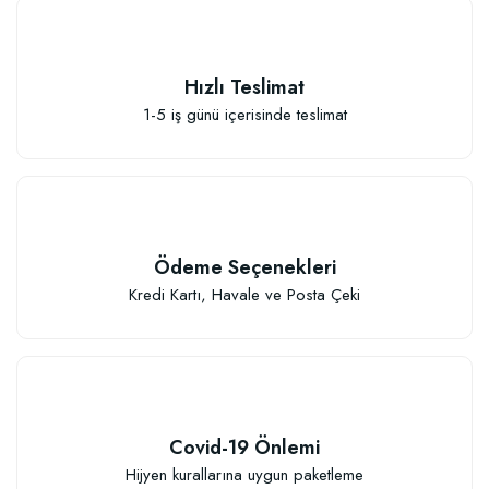
Hızlı Teslimat
1-5 iş günü içerisinde teslimat
Sebze ve Çiçek Fidesi Dikim Gübresi (50 Fide İçin)
106,81 TL
Ödeme Seçenekleri
Kredi Kartı, Havale ve Posta Çeki
Sepete Ekle
Covid-19 Önlemi
Hijyen kurallarına uygun paketleme