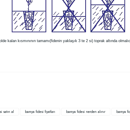
yolde kalan kısmınının tamamı(fidenin yaklaşık 3 te 2 si) toprak altında olma
 yetersiz gördüğünüz noktaları öneri formunu kullanarak tarafımıza iletebilirsiniz
Bu ürüne ilk yorumu siz yapın!
Yorum Yaz
i satın al
bamya fidesi fiyatları
bamya fidesi nerden alınır
bamya fid
TÜ