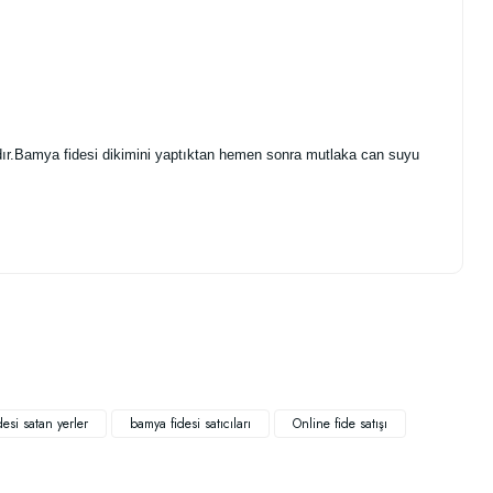
lıdır.Bamya fidesi dikimini yaptıktan hemen sonra mutlaka can suyu
.
esi satan yerler
bamya fidesi satıcıları
Online fide satışı
KENDI