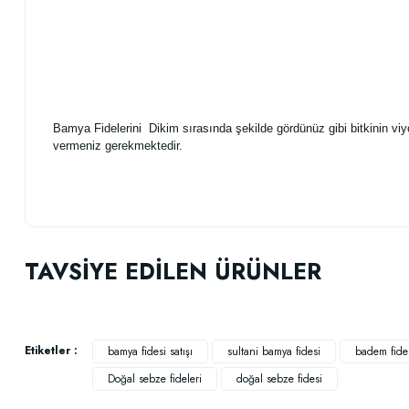
Bamya Fidelerini Dikim sırasında şekilde gördünüz gibi bitkinin vi
vermeniz gerekmektedir.
Bu ürünün fiyat bilgisi, resim, ürün açıklamalarında ve diğer konularda
Görüş ve önerileriniz için teşekkür ederiz.
TAVSİYE EDİLEN ÜRÜNLER
Ürün resmi kalitesiz, bozuk veya görüntülenemiyor.
Ürün açıklamasında eksik bilgiler bulunuyor.
Ürün bilgilerinde hatalar bulunuyor.
Etiketler :
bamya fidesi satışı
sultani bamya fidesi
badem fides
Ürün fiyatı diğer sitelerden daha pahalı.
Doğal sebze fideleri
doğal sebze fidesi
Bu ürüne benzer farklı alternatifler olmalı.