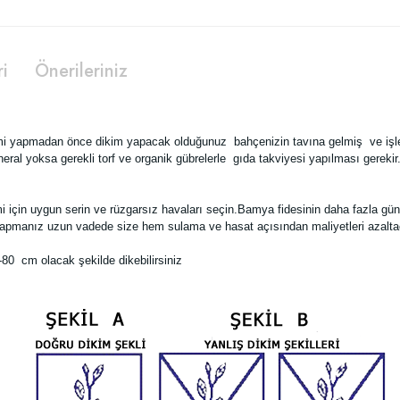
ri
Önerileriniz
mi yapmadan önce dikim yapacak olduğunuz bahçenizin tavına gelmiş ve işlen
eral yoksa gerekli torf ve organik gübrelerle gıda takviyesi yapılması gerekir
i için uygun serin ve rüzgarsız havaları seçin.Bamya fidesinin daha fazla gü
im yapmanız uzun vadede size hem sulama ve hasat açısından maliyetleri azalta
-80 cm olacak şekilde dikebilirsiniz