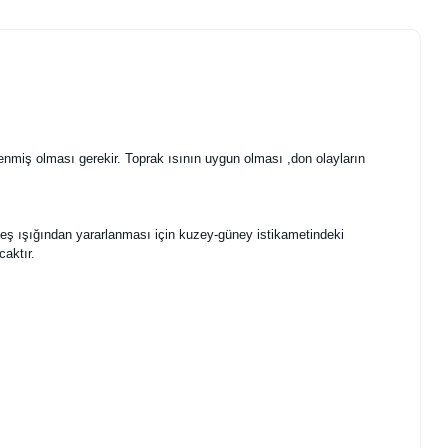
miş olması gerekir. Toprak ısının uygun olması ,don olayların
.
neş ışığından yararlanması için kuzey-güney istikametindeki
caktır.