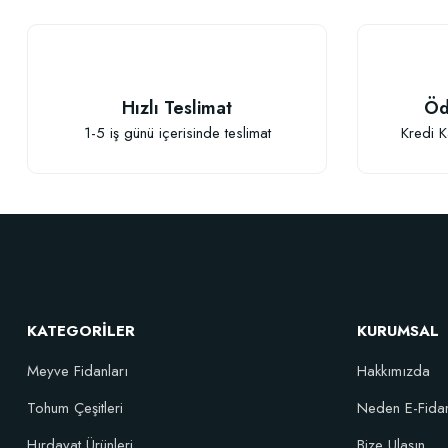
Hızlı Teslimat
Öd
1-5 iş günü içerisinde teslimat
Kredi K
Sebze ve Çiçek Fidesi Dikim Gübresi (50 Fide İçin)
Verim 
106,81 TL
KATEGORİLER
KURUMSAL
Meyve Fidanları
Hakkımızda
Sepete Ekle
Tohum Çeşitleri
Neden E-Fida
Hırdavat Ürünleri
Bize Ulaşın