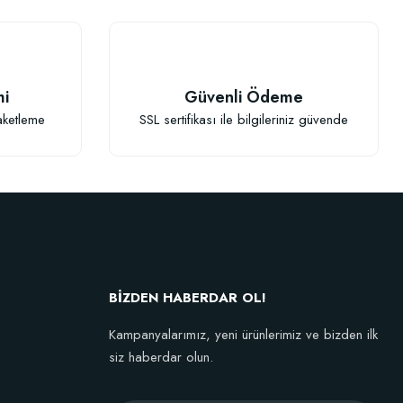
mi
Güvenli Ödeme
k Bahçe Eldiveni
aketleme
SSL sertifikası ile bilgileriniz güvende
77 TL
ta Yok
BİZDEN HABERDAR OL!
Kampanyalarımız, yeni ürünlerimiz ve bizden ilk
siz haberdar olun.