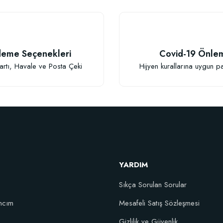
TÜKENDI
eme Seçenekleri
Covid-19 Önle
Gönder
Nitril Ergonomi
artı, Havale ve Posta Çeki
Hijyen kurallarına uygun p
38,
Stok
Artırıcı Süper Organik Sıvı Yarasa Gübresi (1 litre)
YARDIM
52,18 TL
Sıkça Sorulan Sorular
Stokta Yok
ncım
Mesafeli Satış Sözleşmesi
Gizlilik ve Güvenlik