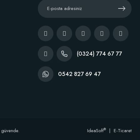
(0324) 774 67 77
0542 827 69 47
®
e güvende.
IdeaSoft
|
E-Ticaret