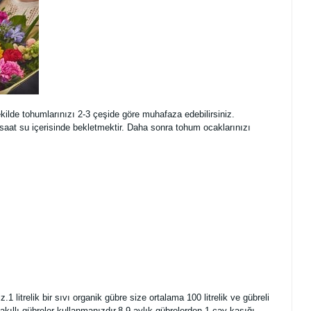
ilde tohumlarınızı 2-3 çeşide göre muhafaza edebilirsiniz.
aat su içerisinde bekletmektir. Daha sonra tohum ocaklarınızı
 litrelik bir sıvı organik gübre size ortalama 100 litrelik ve gübreli
kıllı gübreler kullanmanızdır.8-9 aylık gübrelerden 1 çay kaşığı