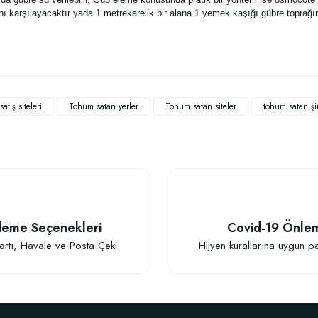
cını karşılayacaktır yada 1 metrekarelik bir alana 1 yemek kaşığı gübre toprağına
 yetersiz gördüğünüz noktaları öneri formunu kullanarak tarafımıza iletebilirsiniz
Bu ürüne ilk yorumu siz yapın!
atış siteleri
Tohum satan yerler
Tohum satan siteler
tohum satan şir
Yorum Yaz
eme Seçenekleri
Covid-19 Önle
artı, Havale ve Posta Çeki
Hijyen kurallarına uygun p
Gönder