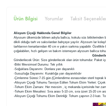
Ürün Bilgisi
Yorumlar
Taksit Seçenekle
Alisyum Çiçeği Hakkında Genel Bilgiler
Alyssum ülkemizde bilinen adıyla ballıca, kokulu süs bitkilerinden bi
dikili olduğu tarh ve saksılardan bahçeye yayılır. Alyssum lar kolaylı
tarhlarının kenarlarından 40 cm e yakın sarkma yapabilir. Özellikl
çoğalabilen, hızlı gelişen ve bakım istemeyen alyssum ballıca tohum
Gönderile
Gönderilecek Ürün: Size gönderilecek olan ürün tohumdur. Paket içe
-Bitki Mevsimsel Durumu: Tek yıllık
-Soğuklara Dayanımı: Donlara yarı dayanıklı
-Susuzluğa Dayanımı: Kuraklığa yarı dayanıklıdır
-Çimlenme Süresi:7
-15
gün.(Çimlendirme esnasından steril toprak ku
-Alisyum Ç
içeği Tohumu Tavsiye Edilen Tohum Ekim Yerleri: Çiçek ta
-Tohum Ekim Zamanı: Her mevsim , iç mekanda içerisinde her za
-Tohum Ekim Mesafesi: Sıra arası 5-10 cm, sıra üzeri 15-20 cm aras
-Alisyum Çiçeği Tohumu Ekim Derinliği: Tohum çapının 2-3 katı. To