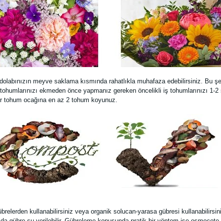
dolabınızın meyve saklama kısmında rahatlıkla muhafaza edebilirsiniz. Bu şek
ohumlarınızı ekmeden önce yapmanız gereken öncelikli iş tohumlarınızı 1-2 s
 her tohum ocağına en az 2 tohum koyunuz.
lerden kullanabilirsiniz veya organik solucan-yarasa gübresi kullanabilirsiniz.1
ızda gübre su verilebilir. Gübreleme konusunda pratik bir yöntem ise osmocote a