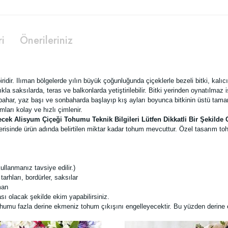
ri
Önerileriniz
ridir. Ilıman bölgelerde yılın büyük çoğunluğunda çiçeklerle bezeli bitki, kalıc
kla saksılarda, teras ve balkonlarda yetiştirilebilir. Bitki yerinden oynatılmaz i
e bahar, yaz başı ve sonbaharda başlayıp kış ayları boyunca bitkinin üstü tam
ları kolay ve hızlı çimlenir.
cek Alisyum Çiçeği Tohumu Teknik Bilgileri Lütfen Dikkatli Bir Şekild
risinde ürün adında belirtilen miktar kadar tohum mevcuttur. Özel tasarım toh
llanmanız tavsiye edilir.)
rhları, bordürler, saksılar
man
ı olacak şekilde ekim yapabilirsiniz.
humu fazla derine ekmeniz tohum çıkışını engelleyecektir. Bu yüzden derine 