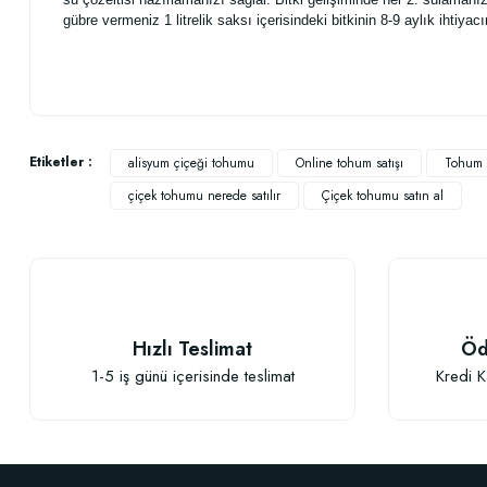
gübre vermeniz 1 litrelik saksı içerisindeki bitkinin 8-9 aylık ihtiya
Bu ürünün fiyat bilgisi, resim, ürün açıklamalarında ve diğer konularda
Görüş ve önerileriniz için teşekkür ederiz.
Etiketler :
alisyum çiçeği tohumu
Online tohum satışı
Tohum s
çiçek tohumu nerede satılır
Çiçek tohumu satın al
Ürün resmi kalitesiz, bozuk veya görüntülenemiyor.
Ürün açıklamasında eksik bilgiler bulunuyor.
Ürün bilgilerinde hatalar bulunuyor.
Ürün fiyatı diğer sitelerden daha pahalı.
Bu ürüne benzer farklı alternatifler olmalı.
Hızlı Teslimat
Öd
1-5 iş günü içerisinde teslimat
Kredi K