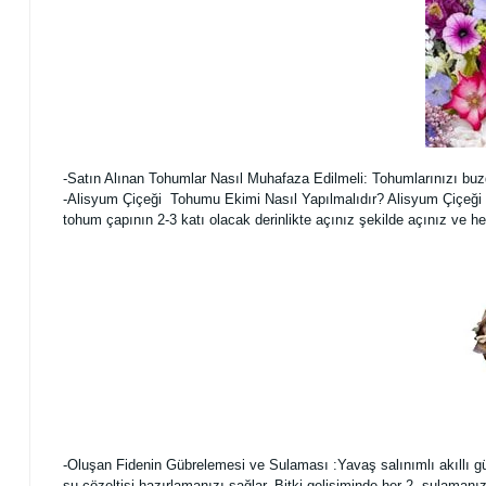
-Satın Alınan Tohumlar Nasıl Muhafaza Edilmeli: Tohumlarınızı buz
-Alisyum Çiçeği Tohumu Ekimi Nasıl Yapılmalıdır? Alisyum Çiçeği t
tohum çapının 2-3 katı olacak derinlikte açınız şekilde açınız ve
-Oluşan Fidenin Gübrelemesi ve Sulaması :Yavaş salınımlı akıllı gübre
su çözeltisi hazırlamanızı sağlar. Bitki gelişiminde her 2. sulaman