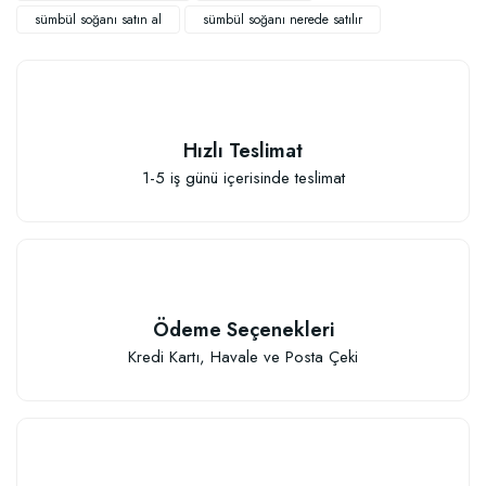
sümbül soğanı satın al
sümbül soğanı nerede satılır
Doğal Akıllı Organik Solucan Gübresi (1 kg)
Hızlı Teslimat
1-5 iş günü içerisinde teslimat
19,48 TL
Stokta Yok
Ödeme Seçenekleri
Kredi Kartı, Havale ve Posta Çeki