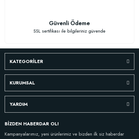
TÜKENDI
Güvenli Ödeme
SSL sertifikası ile bilgileriniz güvende
Çok Amaçlı Şeffaf Aşı Bandı
Gold Aşı Macunu Sıvı (250 gram)
15,59 TL
KATEGORİLER
23,78 TL
Stokta Yok
KURUMSAL
Stokta Yok
YARDIM
BİZDEN HABERDAR OL!
Kampanyalarımız, yeni ürünlerimiz ve bizden ilk siz haberdar