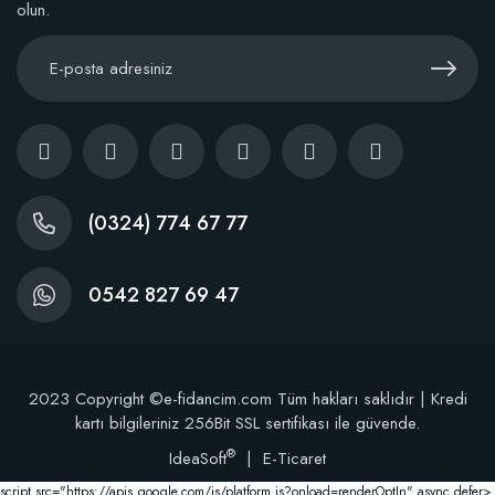
olun.
(0324) 774 67 77
0542 827 69 47
2023 Copyright ©e-fidancim.com Tüm hakları saklıdır | Kredi
kartı bilgileriniz 256Bit SSL sertifikası ile güvende.
®
IdeaSoft
|
E-Ticaret
script src="https://apis.google.com/js/platform.js?onload=renderOptIn" async defer>