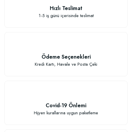
Hızlı Teslimat
1-5 iş günü içerisinde teslimat
Profesyoneller İçin Parafinli Aşı Bandı (1500 Fidan İçin)
Ödeme Seçenekleri
Kredi Kartı, Havale ve Posta Çeki
3.971,66 TL
Sepete Ekle
Covid-19 Önlemi
Hijyen kurallarına uygun paketleme
TÜKENDI