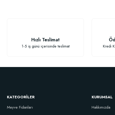
Ürün açıklamasında eksik bilgiler bulunuyor.
Ürün bilgilerinde hatalar bulunuyor.
Ürün fiyatı diğer sitelerden daha pahalı.
Bu ürüne benzer farklı alternatifler olmalı.
Hızlı Teslimat
Öd
1-5 iş günü içerisinde teslimat
Kredi K
Elastik Meyve Fidanı Bağlama İpi (10 Fidan İçin )
KATEGORİLER
KURUMSAL
26,89 TL
Meyve Fidanları
Hakkımızda