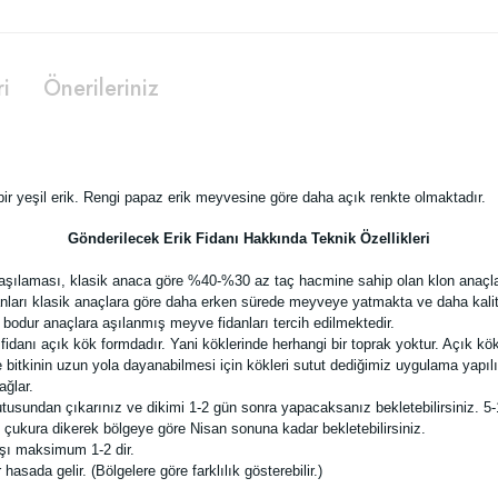
ri
Önerileriniz
 bir yeşil erik. Rengi papaz erik meyvesine göre daha açık renkte olmaktadır.
Gönderilecek Erik Fidanı Hakkında Teknik Özellikleri
 aşılaması, klasik anaca göre %40-%30 az taç hacmine sahip olan klon anaçlar
nları klasik anaçlara göre daha erken sürede meyveye yatmakta ve daha kaliteli
bodur anaçlara aşılanmış meyve fidanları tercih edilmektedir.
nı açık kök formdadır. Yani köklerinde herhangi bir toprak yoktur. Açık kök fid
bitkinin uzun yola dayanabilmesi için kökleri sutut dediğimiz uygulama yapılır
ağlar.
tusundan çıkarınız ve dikimi 1-2 gün sonra yapacaksanız bekletebilirsiniz. 5-
ı çukura dikerek bölgeye göre Nisan sonuna kadar bekletebilirsiniz.
aşı maksimum 1-2 dir.
sada gelir. (Bölgelere göre farklılık gösterebilir.)