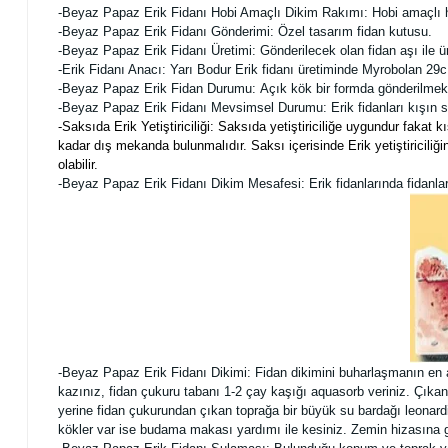
-Beyaz Papaz Erik Fidanı Hobi Amaçlı Dikim Rakımı: Hobi amaçlı her
-Beyaz Papaz Erik Fidanı Gönderimi: Özel tasarım fidan kutusu.
-Beyaz Papaz Erik Fidanı Üretimi: Gönderilecek olan fidan aşı ile ür
-Erik Fidanı Anacı: Yarı Bodur Erik fidanı üretiminde Myrobolan 29c
-Beyaz Papaz Erik Fidan Durumu:
Açık kök bir formda gönderilmekt
-Beyaz Papaz Erik Fidanı Mevsimsel Durumu: Erik fidanları kışın si
-Saksıda Erik Yetiştiriciliği: Saksıda yetiştiriciliğe uygundur fak
kadar dış mekanda bulunmalıdır. Saksı içerisinde Erik yetiştiriciliğ
olabilir.
-Beyaz Papaz Erik Fidanı Dikim Mesafesi: Erik fidanlarında fidanlar 
-Beyaz Papaz Erik Fidanı Dikimi:
Fidan dikimini buharlaşmanın en 
kazınız, fidan çukuru tabanı 1-2 çay kaşığı aquasorb veriniz. Çıkan
yerine fidan çukurundan çıkan toprağa bir büyük su bardağı leonardi
kökler var ise budama makası yardımı ile kesiniz. Zemin hizasına ge