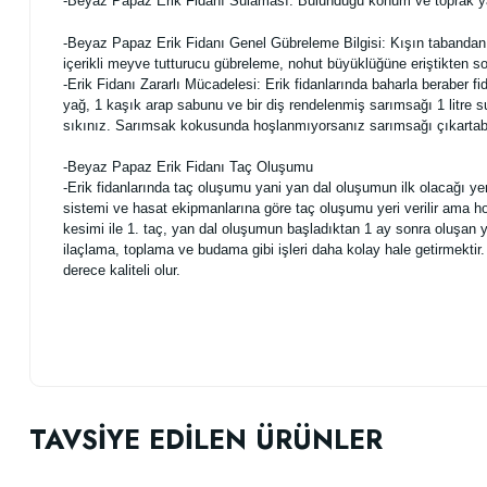
-Beyaz Papaz Erik Fidanı Sulaması: Bulunduğu konum ve toprak ya
-Beyaz Papaz Erik Fidanı Genel Gübreleme Bilgisi: Kışın tabandan 
içerikli meyve tutturucu gübreleme, nohut büyüklüğüne eriştikten sonr
-Erik Fidanı Zararlı Mücadelesi: Erik fidanlarında baharla beraber fi
yağ, 1 kaşık arap sabunu ve bir diş rendelenmiş sarımsağı 1 litre su
sıkınız.
Sarımsak
kokusunda hoşlanmıyorsanız sarımsağı çıkartabili
-Beyaz Papaz
Erik
Fidanı Taç Oluşumu
-Erik fidanlarında taç oluşumu yani yan dal oluşumun ilk olacağı 
sistemi ve hasat ekipmanlarına göre taç oluşumu yeri verilir ama 
kesimi ile 1. taç, yan dal oluşumun başladıktan 1 ay sonra oluşan 
ilaçlama, toplama ve budama gibi işleri daha kolay hale getirmektir.
derece kaliteli olur.
Bu ürünün fiyat bilgisi, resim, ürün açıklamalarında ve diğer konularda
Görüş ve önerileriniz için teşekkür ederiz.
TAVSİYE EDİLEN ÜRÜNLER
Ürün resmi kalitesiz, bozuk veya görüntülenemiyor.