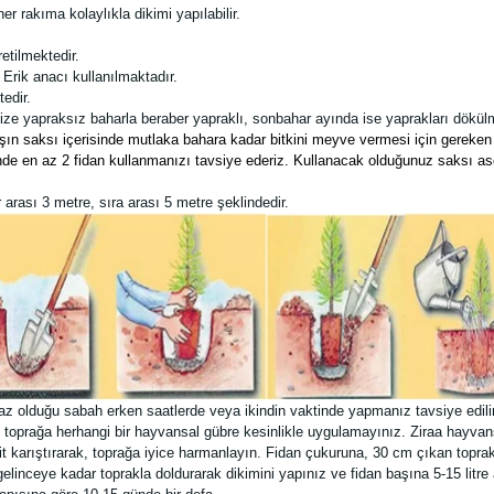
 rakıma kolaylıkla dikimi yapılabilir.
etilmektedir.
 Erik anacı kullanılmaktadır.
edir.
ze yapraksız baharla beraber yapraklı, sonbahar ayında ise yaprakları dökülm
at kışın saksı içerisinde mutlaka bahara kadar bitkini meyve vermesi için gere
inde en az 2 fidan kullanmanızı tavsiye ederiz. Kullanacak olduğunuz saksı asg
arası 3 metre, sıra arası 5 metre şeklindedir.
az olduğu sabah erken saatlerde veya ikindin vaktinde yapmanız tavsiye edil
 toprağa herhangi bir hayvansal gübre kesinlikle uygulamayınız. Ziraa hayvans
t karıştırarak, toprağa iyice harmanlayın. Fidan çukuruna, 30 cm çıkan toprakt
linceye kadar toprakla doldurarak dikimini yapınız ve fidan başına 5-15 litre