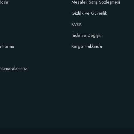
ncım
Mesafeli Satış Sözleşmesi
Gizlilik ve Güvenlik
KVKK
şım Fidan Tutma Yüzdesini Arttıran Organik Dikim Gübresi (10 fidan için)
İade ve Değişim
im Formu
Kargo Hakkında
106,81 TL
Sepete Ekle
Numaralarımız