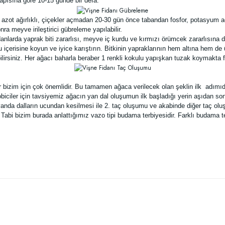
pısına göre 10-15 günde bir defa.
azot ağırlıklı, çiçekler açmadan 20-30 gün önce tabandan fosfor, potasyum a
a meyve irileştirici gübreleme yapılabilir.
danlarda yaprak biti zararlısı, meyve iç kurdu ve kırmızı örümcek zararlısına d
 içerisine koyun ve iyice karıştırın. Bitkinin yapraklarının hem altına hem de
rsiniz. Her ağacı baharla beraber 1 renkli kokulu yapışkan tuzak koymakta f
yer bizim için çok önemlidir. Bu tamamen ağaca verilecek olan şeklin ilk adı
hobiciler için tavsiyemiz ağacın yan dal oluşumun ilk başladığı yerin aşıdan
yanda dalların ucundan kesilmesi ile 2. taç oluşumu ve akabinde diğer taç olu
 Tabi bizim burada anlattığımız vazo tipi budama terbiyesidir. Farklı budama t
 yetersiz gördüğünüz noktaları öneri formunu kullanarak tarafımıza iletebilirsiniz
Bu ürüne ilk yorumu siz yapın!