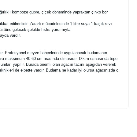
ğırlıklı kompoze gübre, çiçek döneminde yapraktan çinko bor
ikkat edilmelidir. Zararlı mücadelesinde 1 litre suya 1 kaşık sıvı
 üstüne gelecek şekilde fısfıs yardımıyla
ayda vardır.
mıdır. Profesyonel meyve bahçelerinde uygulanacak budamanın
 sonra maksimum 40-60 cm arasında olmasıdır. Dikim esnasında tepe
şumları yapılır. Burada önemli olan ağacın tacını aşağıdan vererek
eknikleri de elbette vardır. Budama ne kadar iyi olursa ağacınızda o
.