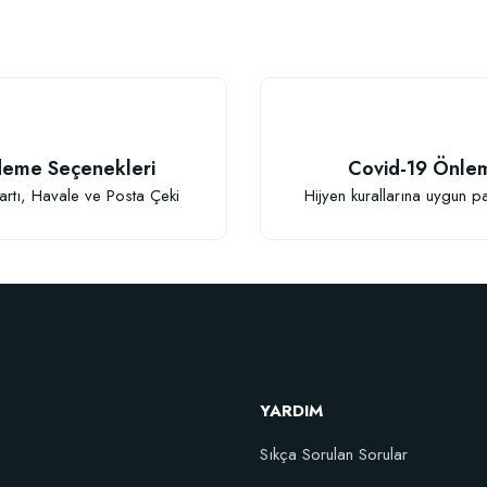
Yorum Yaz
eme Seçenekleri
Covid-19 Önle
artı, Havale ve Posta Çeki
Hijyen kurallarına uygun p
Gönder
YARDIM
Sıkça Sorulan Sorular