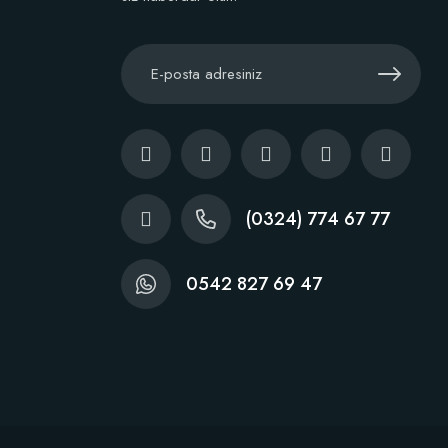
Stokta Yok
(0324) 774 67 77
0542 827 69 47