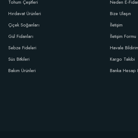
Tohum Çeşitleri
Neden E-Fida
Sepete Ekle
Hırdavat Ürünleri
Bize Ulaşın
Çiçek Soğanları
İletişim
Özel Karı
Gül Fidanları
İletişim Formu
Sebze Fideleri
Havale Bildir
Süs Bitkileri
Kargo Takibi
Bakım Ürünleri
Banka Hesap 