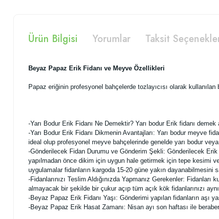
Ürün Bilgisi
Yorumlar
Taksit Seçenekle
Beyaz Papaz Erik Fidanı ve Meyve Özellikleri
Papaz eriğinin profesyonel bahçelerde tozlayıcısı olarak kullanılan
-Yarı Bodur Erik Fidanı Ne Demektir? Yarı bodur Erik fidanı demek
-Yarı Bodur Erik Fidanı Dikmenin Avantajları: Yarı bodur meyve fida
ideal olup profesyonel meyve bahçelerinde genelde yarı bodur veya 
-Gönderilecek Fidan Durumu ve Gönderim Şekli: Gönderilecek Erik fida
yapılmadan önce dikim için uygun hale getirmek için tepe kesimi ve 
uygulamalar fidanların kargoda 15-20 güne yakın dayanabilmesini s
-Fidanlarınızı Teslim Aldığınızda Yapmanız Gerekenler: Fidanları ku
almayacak bir şekilde bir çukur açıp tüm açık kök fidanlarınızı ayn
-Beyaz Papaz Erik Fidanı Yaşı: Gönderimi yapılan fidanların aşı y
-Beyaz Papaz Erik Hasat Zamanı: Nisan ayı son haftası ile beraber ha