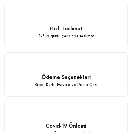
Hızlı Teslimat
Elastik Meyve Fidanı Bağlama İpi (10 Fidan İçin )
1-5 iş günü içerisinde teslimat
26,89 TL
Sepete Ekle
Ödeme Seçenekleri
Kredi Kartı, Havale ve Posta Çeki
Covid-19 Önlemi