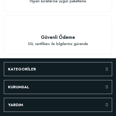
Hijyen kurallarına uygun paketleme
Güvenli Ödeme
SSL sertifikası ile bilgileriniz güvende
KATEGORİLER
KURUMSAL
Özel Karışım Fidan Tutma Yüzdesini Arttıran Organik Dikim Gübresi (10 fida
YARDIM
106,81 TL