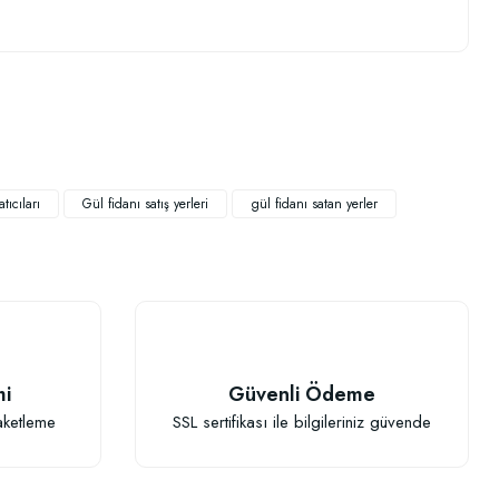
.
tıcıları
Gül fidanı satış yerleri
gül fidanı satan yerler
mi
Güvenli Ödeme
aketleme
SSL sertifikası ile bilgileriniz güvende