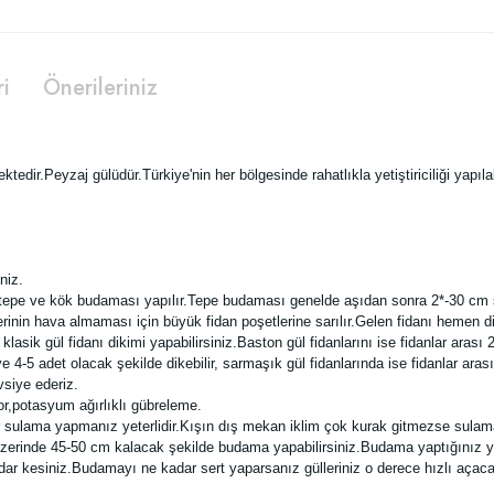
ri
Önerileriniz
tedir.Peyzaj gülüdür.Türkiye'nin her bölgesinde rahatlıkla yetiştiriciliği yapılab
niz.
pe ve kök budaması yapılır.Tepe budaması genelde aşıdan sonra 2*-30 cm sonr
klerinin hava almaması için büyük fidan poşetlerine sarılır.Gelen fidanı heme
ik gül fidanı dikimi yapabilirsiniz.Baston gül fidanlarını ise fidanlar arası 2
ye 4-5 adet olacak şekilde dikebilir, sarmaşık gül fidanlarında ise fidanlar ara
vsiye ederiz.
or,potasyum ağırlıklı gübreleme.
ir sulama yapmanız yeterlidir.Kışın dış mekan iklim çok kurak gitmezse sula
üzerinde 45-50 cm kalacak şekilde budama yapabilirsiniz.Budama yaptığınız ye
r kesiniz.Budamayı ne kadar sert yaparsanız gülleriniz o derece hızlı açacak