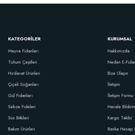
Elastik Meyve Fidanı Bağlama İpi (10 Fidan İçin )
26,89 TL
KATEGORİLER
KURUMSAL
Sepete Ekle
Meyve Fidanları
Hakkımızda
Tohum Çeşitleri
Neden E-Fida
Özel Karı
Hırdavat Ürünleri
Bize Ulaşın
Çiçek Soğanları
İletişim
Gül Fidanları
İletişim Formu
Sebze Fideleri
Havale Bildir
Süs Bitkileri
Kargo Takibi
Bakım Ürünleri
Banka Hesap 