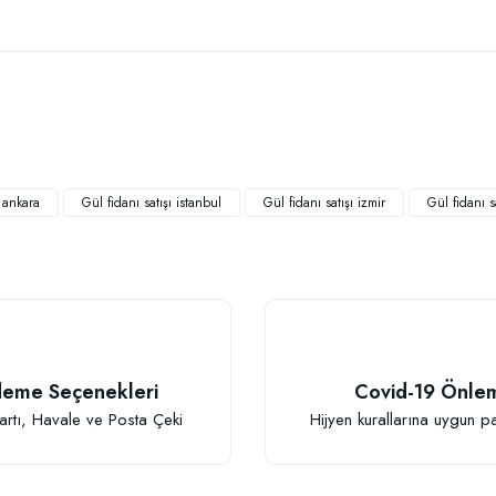
 yetersiz gördüğünüz noktaları öneri formunu kullanarak tarafımıza iletebilirsiniz
Bu ürüne ilk yorumu siz yapın!
Yorum Yaz
ı ankara
Gül fidanı satışı istanbul
Gül fidanı satışı izmir
Gül fidanı sa
eme Seçenekleri
Covid-19 Önle
Gönder
artı, Havale ve Posta Çeki
Hijyen kurallarına uygun p