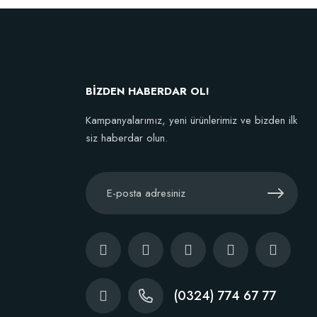
Dikim Sonrası Fidan Gelişim Gübresi (10 fidan İçin )
107,89 TL
BİZDEN HABERDAR OL!
Kampanyalarımız, yeni ürünlerimiz ve bizden ilk
Sepete Ekle
siz haberdar olun.
(0324) 774 67 77