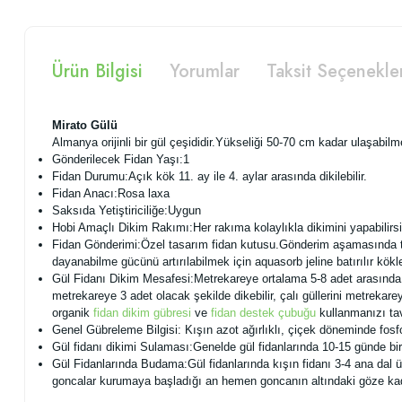
Ürün Bilgisi
Yorumlar
Taksit Seçenekle
Mirato Gülü
Almanya orijinli bir gül çeşididir.Yükseliği 50-70 cm kadar ulaşabilmek
Gönderilecek Fidan
Yaşı:1
Fidan Durumu:Açık kök 11. ay ile 4. aylar arasında dikilebilir.
Fidan Anacı:Rosa laxa
Saksıda Yetiştiriciliğe:Uygun
Hobi Amaçlı Dikim Rakımı:Her rakıma kolaylıkla dikimini yapabilirsi
Fidan Gönderimi:Özel tasarım fidan kutusu.Gönderim aşamasında te
dayanabilme gücünü artırılabilmek için aquasorb jeline batırılır kö
Gül Fidanı Dikim Mesafesi:Metrekareye ortalama 5-8 adet arasında klas
metrekareye 3 adet olacak şekilde dikebilir, çalı güllerini metrekare
organik
fidan dikim gübresi
ve
fidan destek çubuğu
kullanmanızı ta
Genel Gübreleme Bilgisi: Kışın azot ağırlıklı, çiçek döneminde fosf
Gül fidanı dikimi Sulaması:Genelde gül fidanlarında 10-15 günde b
Gül Fidanlarında Budama:Gül fidanlarında kışın fidanı 3-4 ana dal 
goncalar kurumaya başladığı an hemen goncanın altındaki göze kada