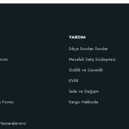
YARDIM
Sıkça Sorulan Sorular
ncım
Mesafeli Satış Sözleşmesi
şım Fidan Tutma Yüzdesini Arttıran Organik Dikim Gübresi (10 fidan için)
Gizlilik ve Güvenlik
KVKK
106,81 TL
İade ve Değişim
im Formu
Kargo Hakkında
Sepete Ekle
Numaralarımız