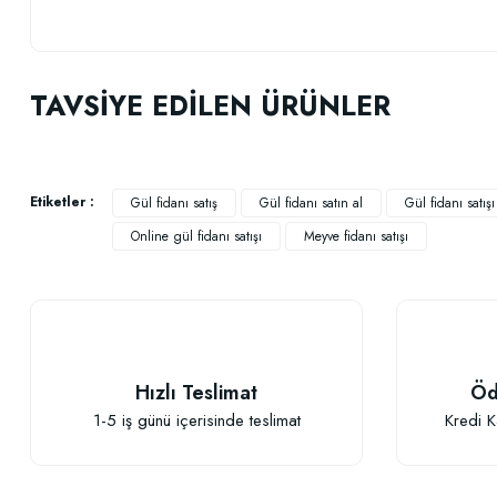
Bu ürünün fiyat bilgisi, resim, ürün açıklamalarında ve diğer konularda
Görüş ve önerileriniz için teşekkür ederiz.
TAVSİYE EDİLEN ÜRÜNLER
Ürün resmi kalitesiz, bozuk veya görüntülenemiyor.
Ürün açıklamasında eksik bilgiler bulunuyor.
Ürün bilgilerinde hatalar bulunuyor.
Etiketler :
Gül fidanı satış
Gül fidanı satın al
Gül fidanı satış
Ürün fiyatı diğer sitelerden daha pahalı.
Online gül fidanı satışı
Meyve fidanı satışı
Bu ürüne benzer farklı alternatifler olmalı.
Hızlı Teslimat
Öd
1-5 iş günü içerisinde teslimat
Kredi K