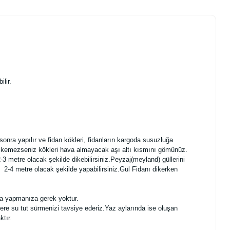
ilir.
a yapılır ve fidan kökleri, fidanların kargoda susuzluğa
n dikemezseniz kökleri hava almayacak aşı altı kısmını gömünüz.
-3 metre olacak şekilde dikebilirsiniz.Peyzaj(meyland) güllerini
sı 2-4 metre olacak şekilde yapabilirsiniz.Gül Fidanı dikerken
ma yapmanıza gerek yoktur.
re su tut sürmenizi tavsiye ederiz.Yaz aylarında ise oluşan
tır.