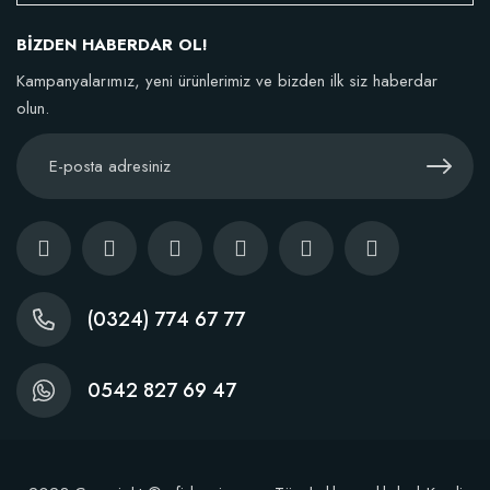
106,81 TL
BİZDEN HABERDAR OL!
Sepete Ekle
Kampanyalarımız, yeni ürünlerimiz ve bizden ilk siz haberdar
olun.
(0324) 774 67 77
0542 827 69 47
Dikim Sonrası Fidan Gelişim Gübresi (10 fidan İçin )