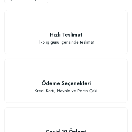
Hızlı Teslimat
Elastik Meyve Fidanı Bağlama İpi (10 Fidan İçin )
1-5 iş günü içerisinde teslimat
26,89 TL
Sepete Ekle
Ödeme Seçenekleri
Kredi Kartı, Havale ve Posta Çeki
Covid-19 Önlemi