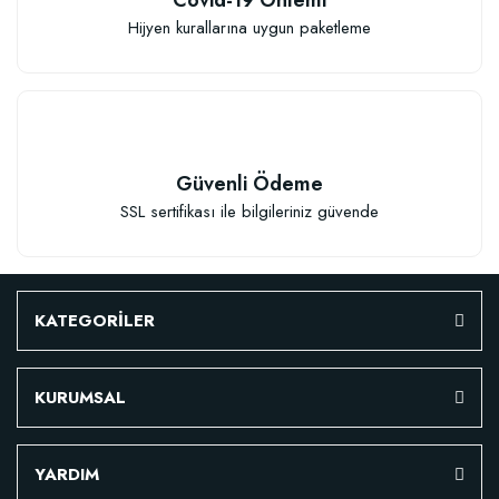
Hijyen kurallarına uygun paketleme
Güvenli Ödeme
SSL sertifikası ile bilgileriniz güvende
KATEGORİLER
KURUMSAL
Özel Karışım Fidan Tutma Yüzdesini Arttıran Organik Dikim Gübresi (10 fida
YARDIM