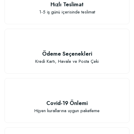
Hızlı Teslimat
1-5 iş günü içerisinde teslimat
Elastik Meyve Fidanı Bağlama İpi (10 Fidan İçin )
26,89 TL
Ödeme Seçenekleri
Sepete Ekle
Kredi Kartı, Havale ve Posta Çeki
Covid-19 Önlemi
Hijyen kurallarına uygun paketleme