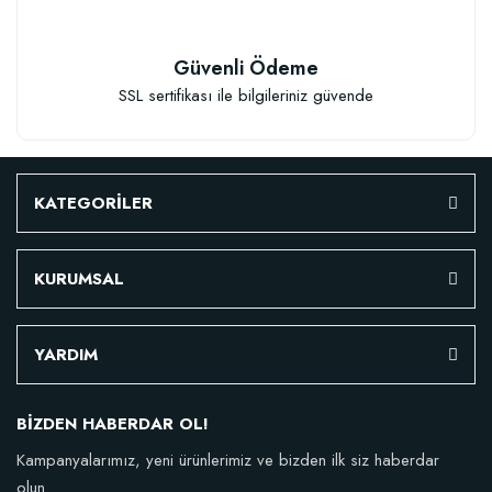
Güvenli Ödeme
SSL sertifikası ile bilgileriniz güvende
KATEGORİLER
KURUMSAL
Özel Karışım Fidan Tutma Yüzdesini Arttıran Organik Dikim Gübresi (10 fida
YARDIM
106,81 TL
BİZDEN HABERDAR OL!
Kampanyalarımız, yeni ürünlerimiz ve bizden ilk siz haberdar
Sepete Ekle
olun.