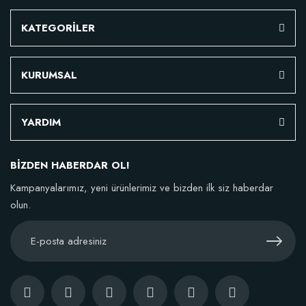
KATEGORİLER
KURUMSAL
YARDIM
BİZDEN HABERDAR OL!
Kampanyalarımız, yeni ürünlerimiz ve bizden ilk siz haberdar
Özel Karışım Fidan Tutma Yüzdesini Arttıran Organik Dikim Gübresi (10 fida
olun.
106,81 TL
Sepete Ekle