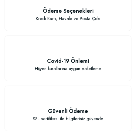
Ödeme Seçenekleri
Kredi Kartı, Havale ve Posta Çeki
Elastik Meyve Fidanı Bağlama İpi (10 Fidan İçin )
26,89 TL
Covid-19 Önlemi
Sepete Ekle
Hijyen kurallarına uygun paketleme
Güvenli Ödeme
SSL sertifikası ile bilgileriniz güvende