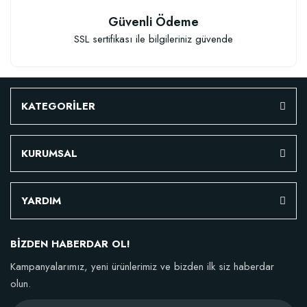
Güvenli Ödeme
SSL sertifikası ile bilgileriniz güvende
KATEGORİLER
KURUMSAL
YARDIM
Özel Karışım Fidan Tutma Yüzdesini Arttıran Organik Dikim Gübresi (10 fida
BİZDEN HABERDAR OL!
106,81 TL
Kampanyalarımız, yeni ürünlerimiz ve bizden ilk siz haberdar
olun.
Sepete Ekle