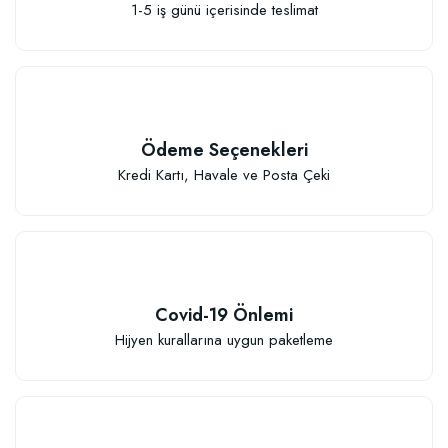
1-5 iş günü içerisinde teslimat
Elastik Meyve Fidanı Bağlama İpi (10 Fidan İçin )
26,89 TL
Ödeme Seçenekleri
Kredi Kartı, Havale ve Posta Çeki
Sepete Ekle
Covid-19 Önlemi
Hijyen kurallarına uygun paketleme