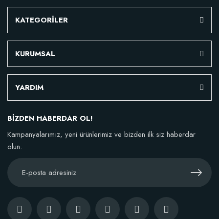
KATEGORİLER
KURUMSAL
YARDIM
BİZDEN HABERDAR OL!
Kampanyalarımız, yeni ürünlerimiz ve bizden ilk siz haberdar
Özel Karışım Fidan Tutma Yüzdesini Arttıran Organik Dikim Gübresi (10 fida
olun.
106,81 TL
Sepete Ekle