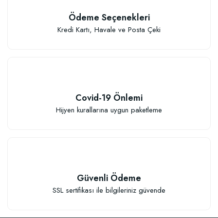
Ödeme Seçenekleri
Kredi Kartı, Havale ve Posta Çeki
Elastik Meyve Fidanı Bağlama İpi (10 Fidan İçin )
26,89 TL
Covid-19 Önlemi
Sepete Ekle
Hijyen kurallarına uygun paketleme
Güvenli Ödeme
SSL sertifikası ile bilgileriniz güvende