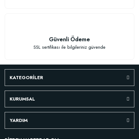
Güvenli Ödeme
SSL sertifikası ile bilgileriniz güvende
KATEGORİLER
KURUMSAL
Özel Karışım Fidan Tutma Yüzdesini Arttıran Organik Dikim Gübresi (10 fida
YARDIM
106,81 TL