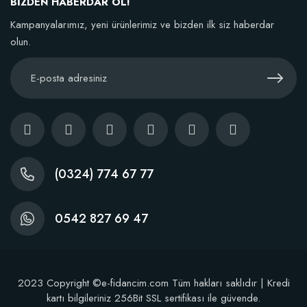
BİZDEN HABERDAR OL!
Kampanyalarımız, yeni ürünlerimiz ve bizden ilk siz haberdar
Sepete Ekle
olun.
(0324) 774 67 77
0542 827 69 47
2023 Copyright ©e-fidancim.com Tüm hakları saklıdır | Kredi
Dikim Sonrası Fidan Gelişim Gübresi (10 fidan İçin )
kartı bilgileriniz 256Bit SSL sertifikası ile güvende.