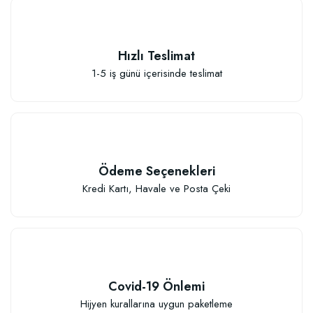
Hızlı Teslimat
1-5 iş günü içerisinde teslimat
Elastik Meyve Fidanı Bağlama İpi (10 Fidan İçin )
26,89 TL
Ödeme Seçenekleri
Sepete Ekle
Kredi Kartı, Havale ve Posta Çeki
Covid-19 Önlemi
Hijyen kurallarına uygun paketleme