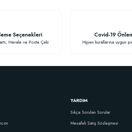
eme Seçenekleri
Covid-19 Önle
TÜKENDI
artı, Havale ve Posta Çeki
Hijyen kurallarına uygun p
Gönder
Fidan Dikim Destek Çubuğu 10 adet (90-150 cm)
YARDIM
152,75 TL
Sıkça Sorulan Sorular
ncım
Mesafeli Satış Sözleşmesi
Stokta Yok