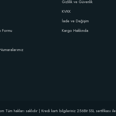
Gizlilik ve Güvenlik
KVKK
10 fidan için)
İade ve Değişim
im Formu
Kargo Hakkında
Numaralarımız
üm hakları saklıdır | Kredi kartı bilgileriniz 256Bit SSL sertifikası il