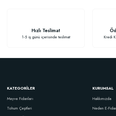
Ürün bilgilerinde hatalar bulunuyor.
Ürün fiyatı diğer sitelerden daha pahalı.
Bu ürüne benzer farklı alternatifler olmalı.
Hızlı Teslimat
Öd
1-5 iş günü içerisinde teslimat
Kredi K
KATEGORİLER
KURUMSAL
Meyve Fidanları
Hakkımızda
Tohum Çeşitleri
Neden E-Fida