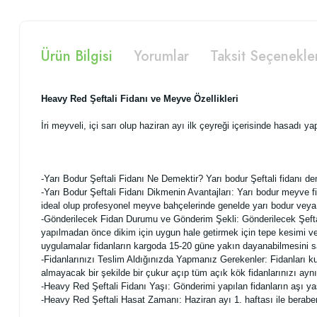
Ürün Bilgisi
Yorumlar
Taksit Seçenekle
Heavy Red Şeftali Fidanı ve Meyve Özellikleri
İri meyveli, içi sarı olup haziran ayı ilk çeyreği içerisinde hasadı 
-Yarı Bodur Şeftali Fidanı Ne Demektir? Yarı bodur Şeftali fidanı 
-Yarı Bodur Şeftali Fidanı Dikmenin Avantajları: Yarı bodur meyve fi
ideal olup profesyonel meyve bahçelerinde genelde yarı bodur veya 
-Gönderilecek Fidan Durumu ve Gönderim Şekli: Gönderilecek Şeftali f
yapılmadan önce dikim için uygun hale getirmek için tepe kesimi ve 
uygulamalar fidanların kargoda 15-20 güne yakın dayanabilmesini s
-Fidanlarınızı Teslim Aldığınızda Yapmanız Gerekenler: Fidanları ku
almayacak bir şekilde bir çukur açıp tüm açık kök fidanlarınızı ayn
-Heavy Red Şeftali Fidanı Yaşı: Gönderimi yapılan fidanların aşı y
-Heavy Red Şeftali Hasat Zamanı: Haziran ayı 1. haftası ile beraber h