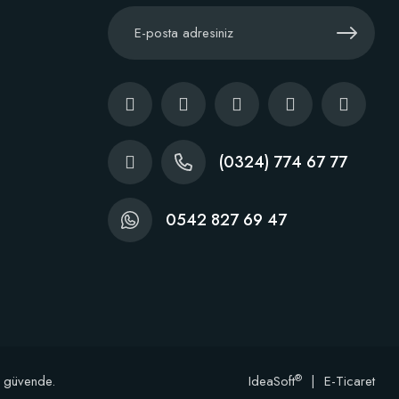
(0324) 774 67 77
0542 827 69 47
®
e güvende.
IdeaSoft
|
E-Ticaret