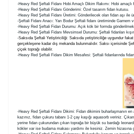
-Heavy Red Şeftali Fidanı Hobi Amaçlı Dikim Rakımı: Hobi amaçlı her
-Heavy Red Şeftali Fidanı Gönderimi: Özel tasarım fidan kutusu.
-Heavy Red Şeftali Fidanı Üretimi: Gönderilecek olan fidan aşı ile ür
-Şeftali Fidanı Anacı: Yarı Bodur Şeftali fidanı üretiminde Garnem 
-Heavy Red Şeftali Fidan Durumu:
Açık kök bir formda gönderilmekt
-Heavy Red Şeftali Fidanı Mevsimsel Durumu: Şeftali fidanları kışı
-Saksıda Şeftali Yetiştiriciliği: Saksıda yetiştiriciliğe uygundur f
gerçekleşene kadar dış mekanda bulunmalıdır. Saksı içerisinde Şeftal
çiçek toprağı olabilir.
-Heavy Red Şeftali Fidanı Dikim Mesafesi: Şeftali fidanlarında fidanl
-Heavy Red Şeftali Fidanı Dikimi:
Fidan dikimini buharlaşmanın en 
kazınız, fidan çukuru tabanı 1-2 çay kaşığı aquasorb veriniz. Çıkan
yerine fidan çukurundan çıkan toprağa bir büyük su bardağı leonardi
kökler var ise budama makası yardımı ile kesiniz. Zemin hizasına ge