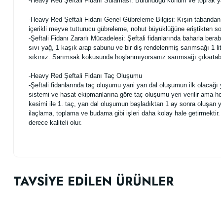
-Heavy Red Şeftali Fidanı Sulaması: Bulunduğu konum ve toprak ya
-Heavy Red Şeftali Fidanı Genel Gübreleme Bilgisi: Kışın tabandan
içerikli meyve tutturucu gübreleme, nohut büyüklüğüne eriştikten sonr
-Şeftali Fidanı Zararlı Mücadelesi: Şeftali fidanlarında baharla bera
sıvı yağ, 1 kaşık arap sabunu ve bir diş rendelenmiş sarımsağı 1 lit
sıkınız.
Sarımsak
kokusunda hoşlanmıyorsanız sarımsağı çıkartabili
-Heavy Red
Şeftali
Fidanı Taç Oluşumu
-Şeftali fidanlarında taç oluşumu yani yan dal oluşumun ilk olaca
sistemi ve hasat ekipmanlarına göre taç oluşumu yeri verilir ama 
kesimi ile 1. taç, yan dal oluşumun başladıktan 1 ay sonra oluşan 
ilaçlama, toplama ve budama gibi işleri daha kolay hale getirmektir.
derece kaliteli olur.
Bu ürünün fiyat bilgisi, resim, ürün açıklamalarında ve diğer konularda
Görüş ve önerileriniz için teşekkür ederiz.
TAVSİYE EDİLEN ÜRÜNLER
Ürün resmi kalitesiz, bozuk veya görüntülenemiyor.
Ürün açıklamasında eksik bilgiler bulunuyor.