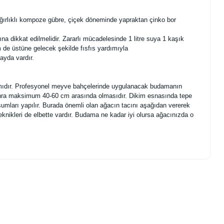
ağırlıklı kompoze gübre, çiçek döneminde yapraktan çinko bor
ına dikkat edilmelidir. Zararlı mücadelesinde 1 litre suya 1 kaşık
m de üstüne gelecek şekilde fısfıs yardımıyla
ayda vardır.
adımıdır. Profesyonel meyve bahçelerinde uygulanacak budamanın
 sonra maksimum 40-60 cm arasında olmasıdır. Dikim esnasında tepe
şumları yapılır. Burada önemli olan ağacın tacını aşağıdan vererek
eknikleri de elbette vardır. Budama ne kadar iyi olursa ağacınızda o
.