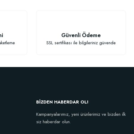
mi
Güvenli Ödeme
aketleme
SSL sertifikası ile bilgileriniz güvende
BİZDEN HABERDAR OL!
Kampanyalarımız, yeni ürünlerimiz ve bizden ilk
siz haberdar olun.