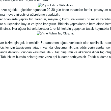
pısına göre 10-15 günde bir defa.
 azot ağırlıklı, çiçekler açmadan 20-30 gün önce tabandan fosfor, potasyum 
a meyve irileştirici gübreleme yapılabilir.
ber fidanlarda yaprak biti zararlısı, meyve iç kurdu ve kırmızı örümcek zararlıs
re su içerisine koyun ve iyice karıştırın. Bitkinin yapraklarının hem altına he
rsiniz. Her ağacı baharla beraber 1 renkli kokulu yapışkan tuzak koymakta f
ğı yer bizim için çok önemlidir. Bu tamamen ağaca verilecek olan şeklin ilk 
hobiciler için tavsiyemiz ağacın yan dal oluşumun ilk başladığı yerin aşıdan
yanda dalların ucundan kesilmesi ile 2. taç oluşumu ve akabinde diğer taç olu
 Tabi bizim burada anlattığımız vazo tipi budama terbiyesidir. Farklı budama t
 yetersiz gördüğünüz noktaları öneri formunu kullanarak tarafımıza iletebilirsiniz
Bu ürüne ilk yorumu siz yapın!
Yorum Yaz