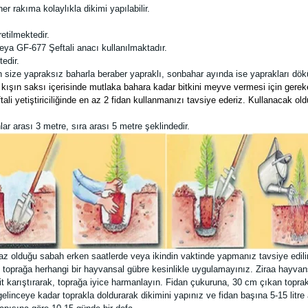
 rakıma kolaylıkla dikimi yapılabilir.
etilmektedir.
veya GF-677 Şeftali anacı kullanılmaktadır.
edir.
n size yapraksız baharla beraber yapraklı, sonbahar ayında ise yaprakları dök
akat kışın saksı içerisinde mutlaka bahara kadar bitkini meyve vermesi için ge
i yetiştiriciliğinde en az 2 fidan kullanmanızı tavsiye ederiz. Kullanacak old
ar arası 3 metre, sıra arası 5 metre şeklindedir.
az olduğu sabah erken saatlerde veya ikindin vaktinde yapmanız tavsiye edil
 toprağa herhangi bir hayvansal gübre kesinlikle uygulamayınız. Ziraa hayvans
t karıştırarak, toprağa iyice harmanlayın. Fidan çukuruna, 30 cm çıkan toprakt
linceye kadar toprakla doldurarak dikimini yapınız ve fidan başına 5-15 litre