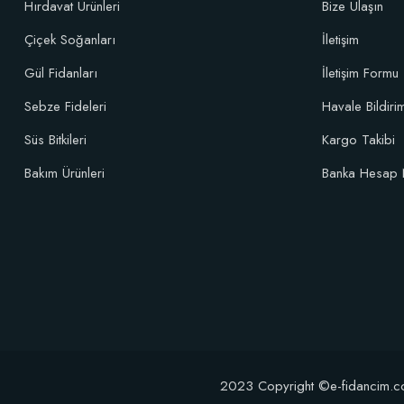
Hırdavat Ürünleri
Bize Ulaşın
Çiçek Soğanları
İletişim
Özel Karışım Fidan Tutma Yüzdesini Arttıran Organik Dikim Gübresi (
Gül Fidanları
İletişim Formu
Sebze Fideleri
Havale Bildir
106,81 TL
Süs Bitkileri
Kargo Takibi
Sepete Ekle
Bakım Ürünleri
Banka Hesap 
2023 Copyright ©e-fidancim.com T