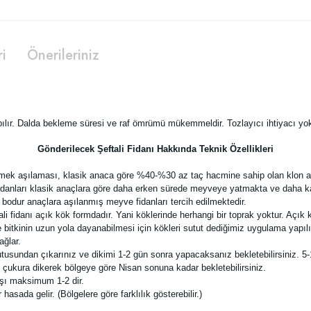
ri
Önerileriniz
yapılır. Dalda bekleme süresi ve raf ömrümü mükemmeldir. Tozlayıcı ihtiyacı yok
Gönderilecek Şeftali Fidanı Hakkında Teknik Özellikleri
demek aşılaması, klasik anaca göre %40-%30 az taç hacmine sahip olan klon an
danları klasik anaçlara göre daha erken sürede meyveye yatmakta ve daha kalite
bodur anaçlara aşılanmış meyve fidanları tercih edilmektedir.
idanı açık kök formdadır. Yani köklerinde herhangi bir toprak yoktur. Açık kök 
bitkinin uzun yola dayanabilmesi için kökleri sutut dediğimiz uygulama yapılır
ağlar.
tusundan çıkarınız ve dikimi 1-2 gün sonra yapacaksanız bekletebilirsiniz. 5-
ı çukura dikerek bölgeye göre Nisan sonuna kadar bekletebilirsiniz.
aşı maksimum 1-2 dir.
asada gelir. (Bölgelere göre farklılık gösterebilir.)