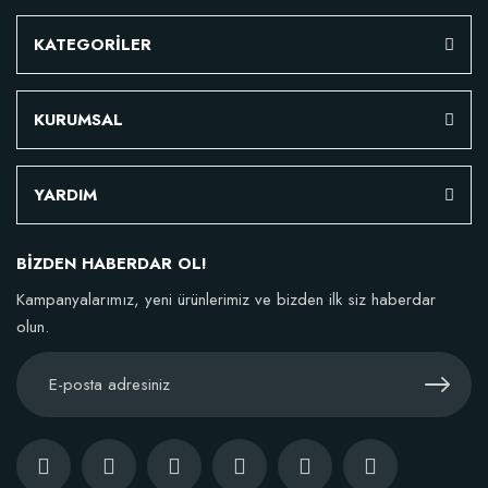
KATEGORİLER
KURUMSAL
YARDIM
BİZDEN HABERDAR OL!
Kampanyalarımız, yeni ürünlerimiz ve bizden ilk siz haberdar
Özel Karışım Fidan Tutma Yüzdesini Arttıran Organik Dikim Gübresi (10 fida
olun.
106,81 TL
Sepete Ekle