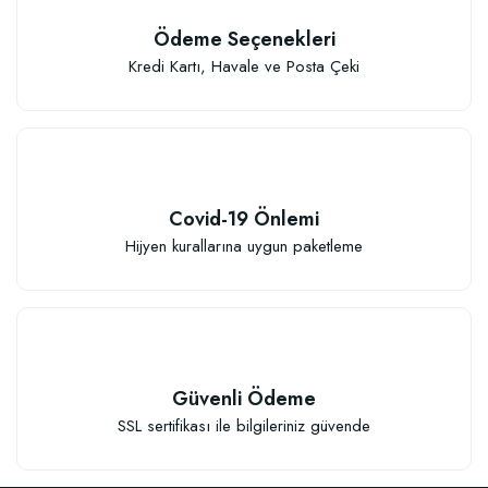
Ödeme Seçenekleri
Kredi Kartı, Havale ve Posta Çeki
Elastik Meyve Fidanı Bağlama İpi (10 Fidan İçin )
26,89 TL
Covid-19 Önlemi
Sepete Ekle
Hijyen kurallarına uygun paketleme
Güvenli Ödeme
SSL sertifikası ile bilgileriniz güvende