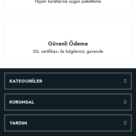
Hijyen kurallarına uygun paketleme
Güvenli Ödeme
SSL sertifikası ile bilgileriniz güvende
TÜKENDI
KATEGORİLER
KURUMSAL
Fidan Dikim Destek Çubuğu 10 adet (90-150 cm)
YARDIM
152,75 TL