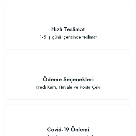
Hızlı Teslimat
1-5 iş günü içerisinde teslimat
Ödeme Seçenekleri
Kredi Kartı, Havale ve Posta Çeki
Özel Karışım Fidan Tutma Yüzdesini Arttıran Organik Dikim Gübresi (10 fida
106,81 TL
Covid-19 Önlemi
Sepete Ekle