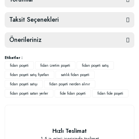
Taksit Seçenekleri
Önerileriniz
Etiketler :
fidan poşeti
fidan üretim poşeti
fidan poşeti satış
fidan poşeti satış fiyatları
satılık fidan poşeti
fidan poşeti satışı
fidan poşeti nerden alınır
fidan poşeti satan yerler
fide fidan poşeti
fidan fide poşeti
Hızlı Teslimat
1-5 iş günü içerisinde teslimat