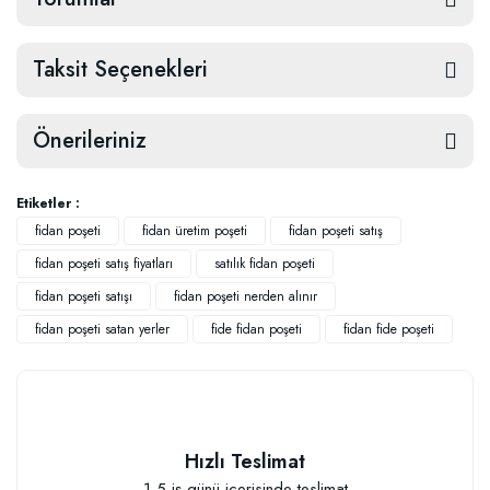
Taksit Seçenekleri
Önerileriniz
Etiketler :
fidan poşeti
fidan üretim poşeti
fidan poşeti satış
fidan poşeti satış fiyatları
satılık fidan poşeti
fidan poşeti satışı
fidan poşeti nerden alınır
fidan poşeti satan yerler
fide fidan poşeti
fidan fide poşeti
Hızlı Teslimat
1-5 iş günü içerisinde teslimat