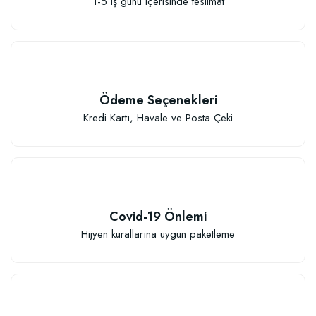
1-5 iş günü içerisinde teslimat
TÜKENDI
Ödeme Seçenekleri
Kredi Kartı, Havale ve Posta Çeki
Covid-19 Önlemi
Hijyen kurallarına uygun paketleme
Organik Gübreli Özel Karışım Genel Kullanım Torf Kokopit Pomza Karışımı T
600,37 TL